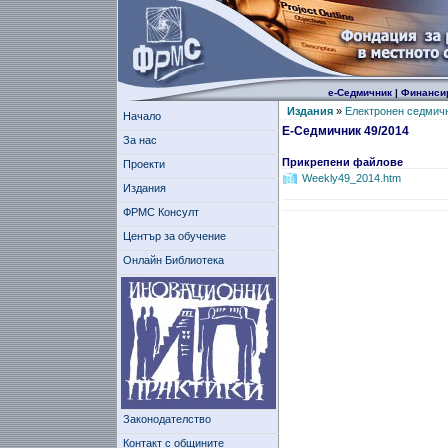
е-Седмичник
|
Финанси
Издания
»
Електронен седмич
Начало
Е-Седмичник 49/2014
За нас
Прикрепени файлове
Проекти
Weekly49_2014.htm
Издания
ФРМС Консулт
Център за обучение
Онлайн Библиотека
Законодателство
Контакт с общините