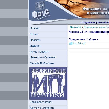
е-Седмичник
|
Финанси
Проекти
»
Завършени проекти
Начало
Книжка 24 "Иновационни пр
За нас
Прикрепени файлове
Проекти
kn_24.pdf
Издания
ФРМС Консулт
Център за обучение
Онлайн Библиотека
Законодателство
Контакт с общините