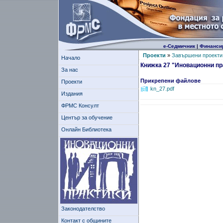
е-Седмичник
|
Финанси
Проекти
»
Завършени проекти
Начало
Книжка 27 "Иновационни пр
За нас
Прикрепени файлове
Проекти
kn_27.pdf
Издания
ФРМС Консулт
Център за обучение
Онлайн Библиотека
Законодателство
Контакт с общините