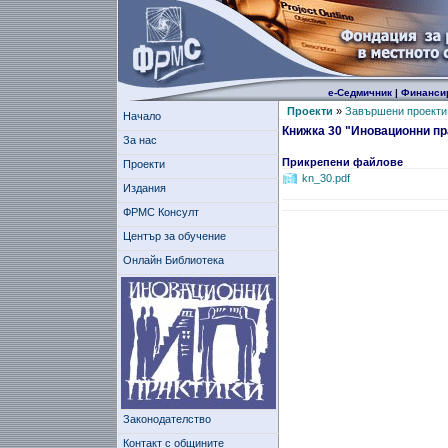
е-Седмичник
|
Финанси
Проекти
»
Завършени проекти
Начало
Книжка 30 "Иновационни пр
За нас
Прикрепени файлове
Проекти
kn_30.pdf
Издания
ФРМС Консулт
Център за обучение
Онлайн Библиотека
Законодателство
Контакт с общините