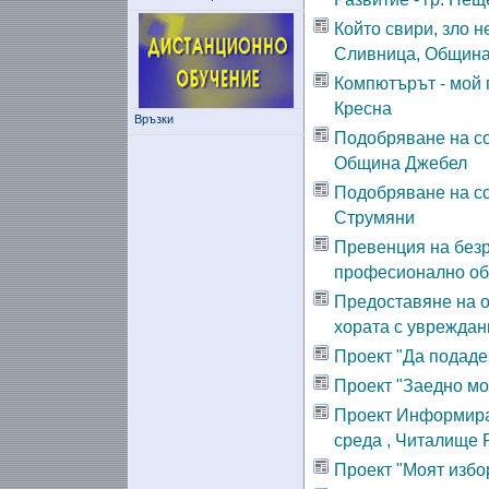
Който свири, зло н
Сливница, Община
Компютърът - мой 
Кресна
Връзки
Подобряване на со
Община Джебел
Подобряване на с
Струмяни
Превенция на безр
професионално об
Предоставяне на о
хората с увреждани
Проект "Да подаде
Проект "Заедно мо
Проект Информира
среда , Читалище 
Проект "Моят избор