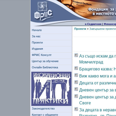
е-Седмичник
|
Финанси
Проекти
»
Завършени проекти
Начало
За нас
Проекти
Издания
ФРМС Консулт
Аз също искам да 
Център за обучение
Момчилград
Онлайн Библиотека
Брацигово казва: 
Виж какво мога и а
Децата от различни
Дневен център за 
Дневен център за 
Своге
Законодателство
За децата в нерав
Контакт с общините
Развитие - гр. Пещ