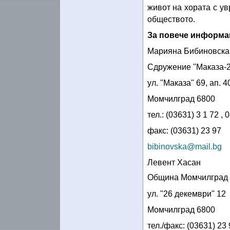
живот на хората с ув
обществото.
За повече информа
Марияна Бибиновска
Сдружение "Маказа-
ул. "Маказа" 69, ап. 4
Момчилград 6800
тел.: (03631) 3 1 72 ,
факс: (03631) 23 97
bibinovska@mail.bg
Левент Хасан
Община Момчилград
ул. "26 декември" 12
Момчилград 6800
тел./факс: (03631) 23