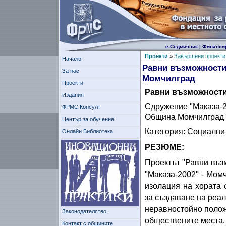
е-Седмичник
|
Финанси
Проекти
»
Завършени проекти
Начало
Равни възможности 
За нас
Момчилград
Проекти
Равни възможности 
Издания
Сдружение "Маказа-2
ФРМС Консулт
Община Момчилград
Център за обучение
Категория: Социални
Онлайн Библиотека
РЕЗЮМЕ:
Проектът "Равни въз
"Маказа-2002" - Мом
изолация на хората 
за създаване на реал
неравностойно полож
Законодателство
обществените места.
Контакт с общините