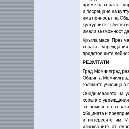
време на хората с ув
и посрещане на култу
има приносът на Общ
културните събития и
имали възможност да
Кръгла маса: През ма
хората с увреждания,
предстоящите дейнос
РЕЗУЛТАТИ
Град Момчилград раз
Общин а Момчилград 
големите училища в г
Обединяването на у
хората с увреждания
за помощ на хората
общината и предприе
и интересите им. И
изискваните от евр