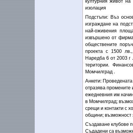
културния живот на
изолация
Подстъпи: Въз осно
изграждане на подст
най-оживения площ
извършено от фирма 
обществените поръ
проекта с 1500 лв.
Наредба 6 от 2003 г 
територии. Финанс
Момчилград .
Анкети: Проведената
отразява промените и
ежедневния им начин
в Момчилград; възмо
срещи и контакти с х
общини; възможност з
Създаване клубове по
Съдадени са възможн