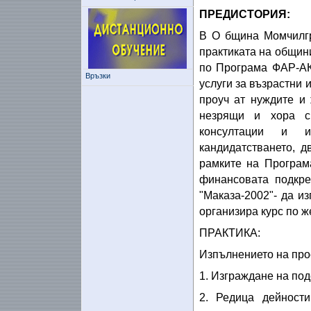
ПРЕДИСТОРИЯ:
В О бщина Момчилгр
практиката на общин
по Програма ФАР-АК
Връзки
услуги за възрастни 
проуч ат нуждите и 
незрящи и хора с
консултации и и
кандидатстването, 
рамките на Програм
финансовата подкр
"Маказа-2002"- да и
организира курс по 
ПРАКТИКА:
Изпълнението на про
1. Изграждане на по
2. Редица дейност