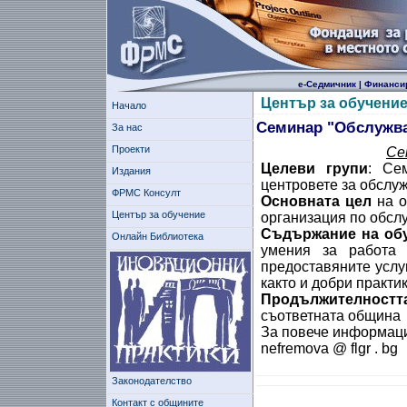
е-Седмичник
|
Финанси
Център за обучени
Начало
Семинар "Обслужва
За нас
Проекти
Се
Целеви групи
: Се
Издания
центровете за обслу
ФРМС Консулт
Основната цел
на о
Център за обучение
организация по обсл
Съдържание на об
Онлайн Библиотека
умения за работа 
предоставяните услу
както и добри практи
Продължителностт
съответната община
За повече информация
nefremova @ flgr . bg
Законодателство
Контакт с общините