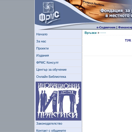
е-Седмичник
|
Финанси
Връзки
»
-----
Начало
ТУК
За нас
Проекти
Издания
ФРМС Консулт
Център за обучение
Онлайн Библиотека
Законодателство
Контакт с общините