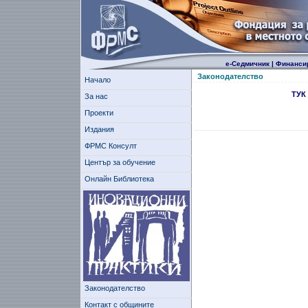
е-Седмичник
|
Финанси
Законодателство
Начало
ТУК
За нас
Проекти
Издания
ФРМС Консулт
Център за обучение
Онлайн Библиотека
Законодателство
Контакт с общините