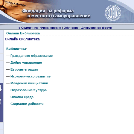
е-Седмичник
|
Финансиране
|
Обучение
|
Дискусионен форум
Онлайн Библиотека
Онлайн библиотека
Библиотека
:
—
Гражданско образование
—
Добро управление
—
Евроинтеграция
—
Икономическо развитие
—
Младежки инициативи
—
Образование/Култура
—
Околна среда
—
Социални дейности