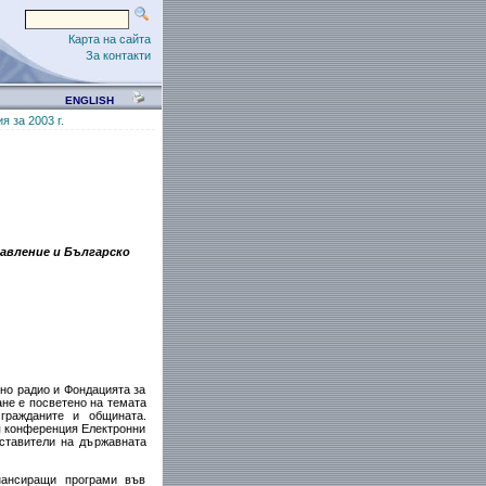
Карта на сайта
За контакти
ENGLISH
 за 2003 г.
авление и Българско
но радио и Фондацията за
е е посветено на темата
гражданите и общината.
я конференция Електронни
дставители на държавната
нансиращи програми във