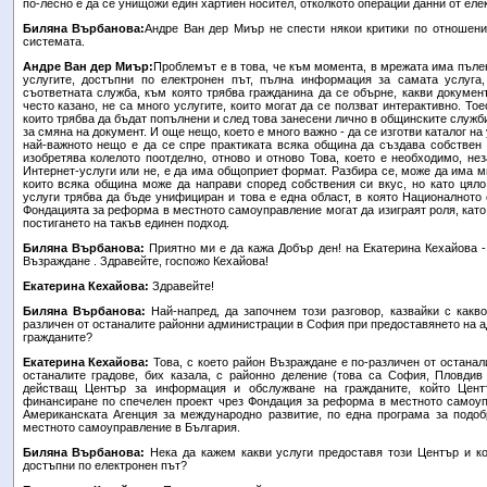
по-лесно е да се унищожи един хартиен носител, отколкото операции данни от елек
Биляна Върбанова:
Андре Ван дер Миър не спести някои критики по отношени
системата.
Андре Ван дер Миър:
Проблемът е в това, че към момента, в мрежата има пъле
услугите, достъпни по електронен път, пълна информация за самата услуга,
съответната служба, към която трябва гражданина да се обърне, какви документ
често казано, не са много услугите, които могат да се ползват интерактивно. То
които трябва да бъдат попълнени и след това занесени лично в общинските служ
за смяна на документ. И още нещо, което е много важно - да се изготви каталог на
най-важното нещо е да се спре практиката всяка община да създава собствен 
изобретява колелото поотделно, отново и отново Това, което е необходимо, не
Интернет-услуги или не, е да има общоприет формат. Разбира се, може да има м
които всяка община може да направи според собствения си вкус, но като цяло
услуги трябва да бъде унифициран и това е една област, в която Националното
Фондацията за реформа в местното самоуправление могат да изиграят роля, като
постигането на такъв единен подход.
Биляна Върбанова:
Приятно ми е да кажа Добър ден! на Екатерина Кехайова -
Възраждане . Здравейте, госпожо Кехайова!
Екатерина Кехайова:
Здравейте!
Биляна Върбанова:
Най-напред, да започнем този разговор, казвайки с какв
различен от останалите районни администрации в София при предоставянето на а
гражданите?
Екатерина Кехайова:
Това, с което район Възраждане е по-различен от остана
останалите градове, бих казала, с районно деление (това са София, Пловдив
действащ Център за информация и обслужване на гражданите, който Цент
финансиране по спечелен проект чрез Фондация за реформа в местното самоуп
Американската Агенция за международно развитие, по една програма за подоб
местното самоуправление в България.
Биляна Върбанова:
Нека да кажем какви услуги предоставя този Център и кол
достъпни по електронен път?