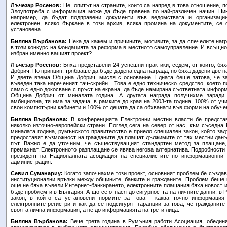
Лъчезар Росенов:
Не, опитът на страните, които са напред в това отношение, по
Злоупотреба с информация може да бъде правена по най-различен начин. Ник
например, да бъдат подправени документи във ведомствата и организации
електронен, всяко бъркане в този архив, всяка промяна на документите, се
установена.
Биляна Върбанова:
Нека да кажем и причините, мотивите, за да спечелите на
в този конкурс на Фондацията за реформа в местното самоуправление. И всъщнос
избран именно вашият проект?
Лъчезар Росенов:
Бяха представени 24 успешни практики, седем, от които, бя
Добрич. По принцип, трябваше да бъде дадена една награда, но бяха дадени две на
И двете взема Община Добрич, мисля с основание. Едната беше затова, че за
въведен така нареченият тач-скрийн . Това е едно техническо средство, което п
само с едно докосване с пръст на екрана, да бъде намирана съответната информ
Община Добрич от миналата година. А другата награда получихме заради 
амбициозна, тя има за задача, в рамките до края на 2003-та година, 100% от у
свои компютърни кабинети и 100% от децата да са обхванати във форми на обуче
Биляна Върбанова:
В конференцията Електронни местни власти бе предста
няколко източно-европейски страни. Поглед сега на север от нас, към съседна
миналата година, румънското правителство е приело специален закон, който за
предоставят възможност на гражданите да плащат дължимите от тях местни данъц
път. Важно е да уточним, че съществуващият стандартен метод за плащане,
премахнат. Електронното разплащане се явява негова алтернатива. Подробности
президент на Националната асоциация на специалистите по информационни 
администрация:
Севил Суманариу:
Когато започнахме този проект, основният проблем бе създав
институционални връзки между общините, банките и гражданите. Проблем беше и
още не бяха въвели Интернет-банкирането, електронните плащания бяха новост и
бъде проблем и в България. А що се отнася до сигурността на личните данни, в
закон, в който са установени нормите за това - каква точно информация
електронните регистри и как да се подсигурят гаранции за това, че гражданит
своята лична информация, а не до информацията на трети лица.
Биляна Върбанова:
Вече трета година в Румъния работи Асоциация, обедин