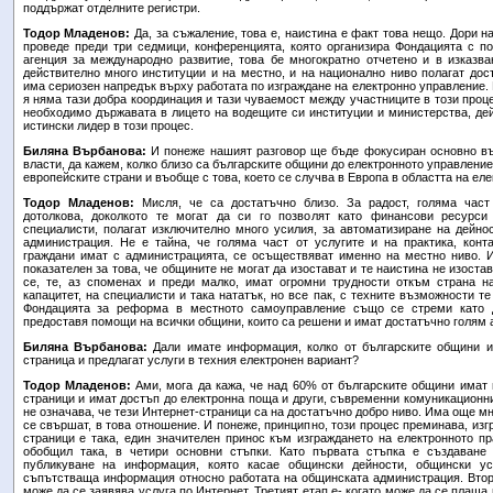
поддържат отделните регистри.
Тодор Младенов:
Да, за съжаление, това е, наистина е факт това нещо. Дори н
проведе преди три седмици, конференцията, която организира Фондацията с п
агенция за международно развитие, това бе многократно отчетено и в изказва
действително много институции и на местно, и на национално ниво полагат дос
има сериозен напредък върху работата по изграждане на електронно управление.
я няма тази добра координация и тази чуваемост между участниците в този проце
необходимо държавата в лицето на водещите си институции и министерства, дей
истински лидер в този процес.
Биляна Върбанова:
И понеже нашият разговор ще бъде фокусиран основно въ
власти, да кажем, колко близо са българските общини до електронното управление,
европейските страни и въобще с това, което се случва в Европа в областта на ел
Тодор Младенов:
Мисля, че са достатъчно близо. За радост, голяма част
дотолкова, доколкото те могат да си го позволят като финансови ресурси
специалисти, полагат изключително много усилия, за автоматизиране на дейно
администрация. Не е тайна, че голяма част от услугите и на практика, конта
граждани имат с администрацията, се осъществяват именно на местно ниво. И
показателен за това, че общините не могат да изостават и те наистина не изостав
се, те, аз споменах и преди малко, имат огромни трудности откъм страна н
капацитет, на специалисти и така нататък, но все пак, с техните възможности т
Фондацията за реформа в местното самоуправление също се стреми като д
предоставя помощи на всички общини, които са решени и имат достатъчно голям а
Биляна Върбанова:
Дали имате информация, колко от българските общини и
страница и предлагат услуги в техния електронен вариант?
Тодор Младенов:
Ами, мога да кажа, че над 60% от българските общини имат 
страници и имат достъп до електронна поща и други, съвременни комуникационни
не означава, че тези Интернет-страници са на достатъчно добро ниво. Има още мн
се свършат, в това отношение. И понеже, принципно, този процес преминава, изг
страници е така, един значителен принос към изграждането на електронното пра
обобщил така, в четири основни стъпки. Като първата стъпка е създаване
публикуване на информация, която касае общински дейности, общински ус
съпътстваща информация относно работата на общинската администрация. Втория
може да се заявява услуга по Интернет. Третият етап е- когато може да се плаща 