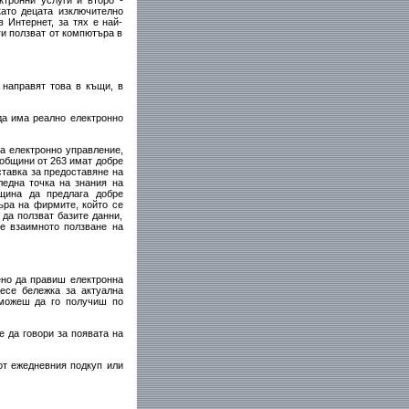
ктронни услуги и второ -
като децата изключително
 Интернет, за тях е най-
ги ползват от компютъра в
 направят това в къщи, в
 да има реално електронно
за електронно управление,
 общини от 263 имат добре
ставка за предоставяне на
ледна точка на знания на
щина да предлага добре
ъра на фирмите, който се
 да ползват базите данни,
 е взаимното ползване на
ено да правиш електронна
есе бележка за актуална
 можеш да го получиш по
е да говори за появата на
от ежедневния подкуп или