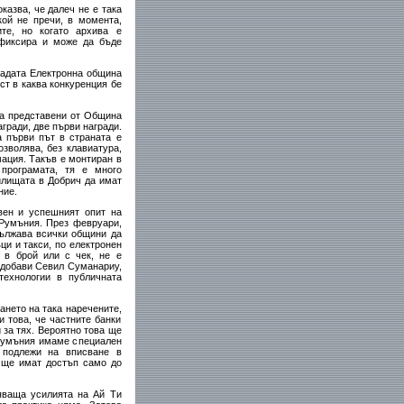
казва, че далеч не е така
ой не пречи, в момента,
те, но когато архива е
 фиксира и може да бъде
градата Електронна община
т в каква конкуренция бе
ха представени от Община
гради, две първи награди.
 първи път в страната е
озволява, без клавиатура,
ация. Такъв е монтиран в
програмата, тя е много
чилищата в Добрич да имат
ние.
вен и успешният опит на
 Румъния. През февруари,
дължава всички общини да
и и такси, по електронен
 в брой или с чек, не е
 добави Севил Суманариу,
технологии в публичната
ането на така наречените,
 това, че частните банки
 за тях. Вероятно това ще
 Румъния имаме специален
 подлежи на вписване в
е ще имат достъп само до
яваща усилията на Ай Ти