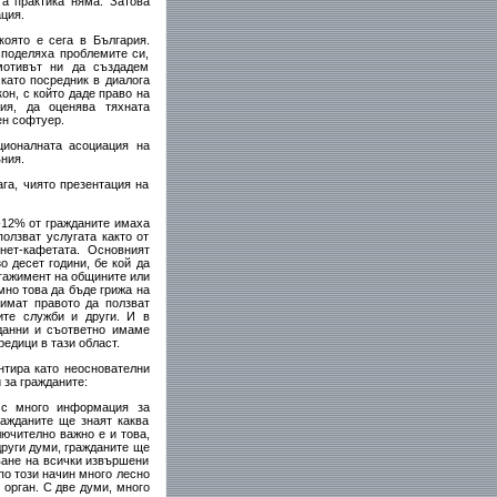
а практика няма. Затова
ция.
която е сега в България.
споделяха проблемите си,
мотивът ни да създадем
като посредник в диалога
он, с който даде право на
ия, да оценява тяхната
ен софтуер.
ионалната асоциация на
ния.
га, чиято презентация на
0-12% от гражданите имаха
олзват услугата както от
нет-кафетата. Основният
о десет години, бе кой да
нгажимент на общините или
мно това да бъде грижа на
 имат правото да ползват
ите служби и други. И в
данни и съответно имаме
редици в тази област.
нтира като неоснователни
 за гражданите:
а с много информация за
ражданите ще знаят каква
ючително важно е и това,
други думи, гражданите ще
ване на всички извършени
по този начин много лесно
 орган. С две думи, много