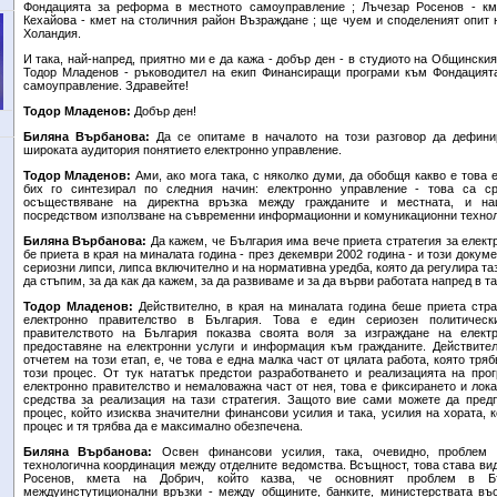
Фондацията за реформа в местното самоуправление ; Лъчезар Росенов - км
Кехайова - кмет на столичния район Възраждане ; ще чуем и споделеният опит 
Холандия.
И така, най-напред, приятно ми е да кажа - добър ден - в студиото на Общинск
Тодор Младенов - ръководител на екип Финансиращи програми към Фондацият
самоуправление. Здравейте!
Тодор Младенов:
Добър ден!
Биляна Върбанова:
Да се опитаме в началото на този разговор да дефини
широката аудитория понятието електронно управление.
Тодор Младенов:
Ами, ако мога така, с няколко думи, да обобщя какво е това 
бих го синтезирал по следния начин: електронно управление - това са с
осъществяване на директна връзка между гражданите и местната, и на
посредством използване на съвременни информационни и комуникационни технол
Биляна Върбанова:
Да кажем, че България има вече приета стратегия за елект
бе приета в края на миналата година - през декември 2002 година - и този докуме
сериозни липси, липса включително и на нормативна уредба, която да регулира та
да стъпим, за да как да кажем, за да развиваме и за да върви работата напред в т
Тодор Младенов:
Действително, в края на миналата година беше приета стра
електронно правителство в България. Това е един сериозен политическ
правителството на България показва своята воля за изграждане на елект
предоставяне на електронни услуги и информация към гражданите. Действител
отчетем на този етап, е, че това е една малка част от цялата работа, която тря
този процес. От тук нататък предстои разработването и реализацията на про
електронно правителство и немаловажна част от нея, това е фиксирането и лок
средства за реализация на тази стратегия. Защото вие сами можете да предп
процес, който изисква значителни финансови усилия и така, усилия на хората, 
процес и тя трябва да е максимално обезпечена.
Биляна Върбанова:
Освен финансови усилия, така, очевидно, проблем
технологична координация между отделните ведомства. Всъщност, това става видн
Росенов, кмета на Добрич, който казва, че основният проблем в Б
междуинстутиционални връзки - между общините, банките, министерствата въо