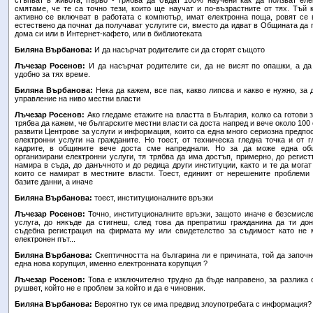
стъпват в живота, първо - трябва да бъдат 100% научени как да ползват еле
смятаме, че те са точно тези, които ще научат и по-възрастните от тях. Тъй 
активно се включват в работата с компютър, имат електронна поща, ровят се в
естествено да почнат да получават услугите си, вместо да идват в Общината да 
дома си или в Интернет-кафето, или в библиотеката
Биляна Върбанова:
И да насърчат родителите си да сторят същото
Лъчезар Росенов:
И да насърчат родителите си, да не висят по опашки, а да
удобно за тях време.
Биляна Върбанова:
Нека да кажем, все пак, какво липсва и какво е нужно, за
управление на ниво местни власти
Лъчезар Росенов:
Ако гледаме етажите на властта в България, колко са готови 
трябва да кажем, че българските местни власти са доста напред и вече около 100
развити Центрове за услуги и информация, които са една много сериозна предпо
електронни услуги на гражданите. Но тоест, от техническа гледна точка и от г
кадрите, в общините вече доста сме напреднали. Но за да може една об
организирани електронни услуги, тя трябва да има достъп, примерно, до регист
намира в съда, до данъчното и до редица други институции, както и те да могат
които се намират в местните власти. Тоест, единият от нерешените проблеми
базите данни, а иначе
Биляна Върбанова:
тоест, институционалните връзки
Лъчезар Росенов:
Точно, институционалните връзки, защото иначе е безсмисл
услуга, до някъде да стигнеш, след това да препратиш гражданина да ти дон
съдебна регистрация на фирмата му или свидетелство за съдимост като не
електронен път...
Биляна Върбанова:
Скептичността на българина ли е причината, той да започн
една нова корупция, именно електронната корупция ?
Лъчезар Росенов:
Това е изключително трудно да бъде направено, за разлика 
рушвет, който не е проблем за който и да е чиновник.
Биляна Върбанова:
Вероятно тук се има предвид злоупотребата с информация?