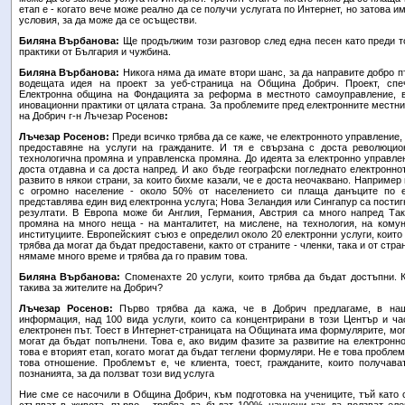
етап е - когато вече може реално да се получи услугата по Интернет, но затова и
условия, за да може да се осъществи.
Биляна Върбанова:
Ще продължим този разговор след една песен като преди 
практики от България и чужбина.
Биляна Върбанова:
Никога няма да имате втори шанс, за да направите добро п
водещата идея на проект за уеб-страница на Община Добрич. Проект, спе
Електронна община на Фондацията за реформа в местното самоуправление, в
иновационни практики от цялата страна. За проблемите пред електронните местни
на Добрич г-н Лъчезар Росенов
:
Лъчезар Росенов:
Преди всичко трябва да се каже, че електронното управление, 
предоставяне на услуги на гражданите. И тя е свързана с доста революцио
технологична промяна и управленска промяна. До идеята за електронно управлен
доста отдавна и са доста напред. И ако бъде географски погледнато електронно
развито в някои страни, за които бихме казали, че е доста неочаквано. Например
с огромно население - около 50% от населението си плаща данъците по е
представлява един вид електронна услуга; Нова Зеландия или Сингапур са пости
резултати. В Европа може би Англия, Германия, Австрия са много напред Так
промяна на много неща - на манталитет, на мислене, на технология, на кому
институциите. Европейският съюз е определил около 20 електронни услуги, които 
трябва да могат да бъдат предоставени, както от страните - членки, така и от стран
нямаме много време и трябва да го правим това.
Биляна Върбанова:
Споменахте 20 услуги, които трябва да бъдат достъпни. К
такива за жителите на Добрич?
Лъчезар Росенов:
Първо трябва да кажа, че в Добрич предлагаме, в на
информация, над 100 вида услуги, които са концентрирани в този Център и ча
електронен път. Тоест в Интернет-страницата на Общината има формулярите, мог
могат да бъдат попълнени. Това е, ако видим фазите за развитие на електронн
това е вторият етап, когато могат да бъдат теглени формуляри. Не е това проблем
това отношение. Проблемът е, че клиента, тоест, гражданите, които получава
познанията, за да ползват този вид услуга
Ние сме се насочили в Община Добрич, към подготовка на учениците, тъй като с