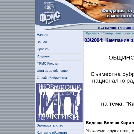
е-Седмичник
|
Финанси
Проекти
»
Завършени проекти
Начало
03/2004: Кампания 
За нас
Проекти
Издания
ОБЩИНС
ФРМС Консулт
Център за обучение
Съвместна рубр
Онлайн Библиотека
национално ра
на тема:
"К
Водеща Боряна Кирил
Законодателство
Уважаеми слушатели, о
Контакт с общините