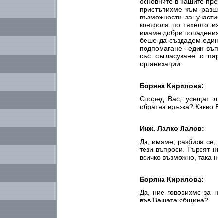
основните в нашите пре
пристъпихме към разш
възможности за участ
контрола по тяхното и
имаме добри попадения.
беше да създадем един
подпомагане - един въп
със съгласуване с па
организации.
Боряна Кирилова:
Според Вас, усещат л
обратна връзка? Какво В
Инж. Лалко Лалов:
Да, имаме, разбира се,
тези въпроси. Търсят н
всичко възможно, така н
Боряна Кирилова:
Да, ние говорихме за н
във Вашата община?