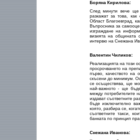
Боряна Кирилова:
След минути вече ще 
разкажат за това, ка
Област Благоевград, к
Въпросника за самооцен
изграждане на информ
визията на общината 
интервю на Снежана Ив
Валентин Чиликов:
Реализацията на този о
просрочването на преп
първо, качеството на 
скъсени до минимум. Ос
се осъществява, ще мо
най-важното - ще бъде
между потребителите на
издават съответните ра
бъде изключително важ
която, разбира се, ког
съответните такси, ко
банката по принцип пра
Снежана Иванова: