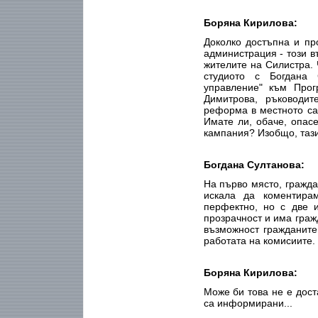
Боряна Кирилова:
Доколко достъпна и пр
администрация - този 
жителите на Силистра. 
студиото с Богдана 
управление" към Прог
Димитрова, ръководи
реформа в местното са
Имате ли, обаче, опасе
кампания? Изобщо, тази 
Богдана Султанова:
На първо място, граждан
искала да коментирам
перфектно, но с две 
прозрачност и има граж
възможност гражданите
работата на комисиите.
Боряна Кирилова:
Може би това не е дост
са информирани...