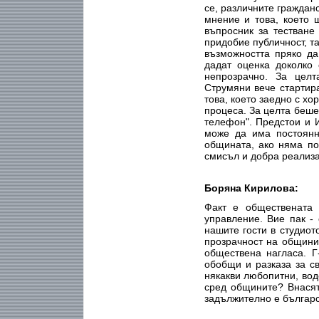
се, различните граждан
мнение и това, което
въпросник за тестване
придобие публичност, т
възможността пряко д
дадат оценка доколко
непрозрачно. За цел
Струмяни вече стартир
това, което заедно с хо
процеса. За целта беше
телефон". Предстои и И
може да има постоянн
общината, ако няма по
смисъл и добра реализ
Боряна Кирилова:
Факт е обществената
управление. Вие пак -
нашите гости в студиот
прозрачност на общини
обществена нагласа. Г
обобщи и разказа за св
някакви любопитни, вод
сред общините? Внасят
задължително е българ