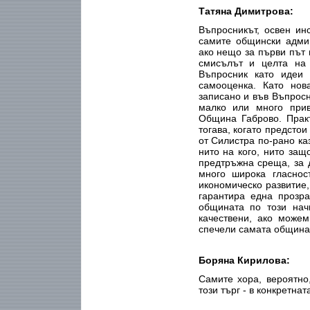
Татяна Димитрова:
Въпросникът, освен ин
самите общински админ
ако нещо за първи път г
смисълът и целта на
Въпросник като идеи 
самооценка. Като нов
записано и във Въпросн
малко или много прив
Община Габрово. Прак
тогава, когато предсто
от Силистра по-рано ка
нито на кого, нито защ
предтръжна среща, за 
много широка гласнос
икономическо развитие,
гарантира една прозра
общината по този нач
качествени, ако можем
спечели самата община
Боряна Кирилова:
Самите хора, вероятно
този търг - в конкретнат