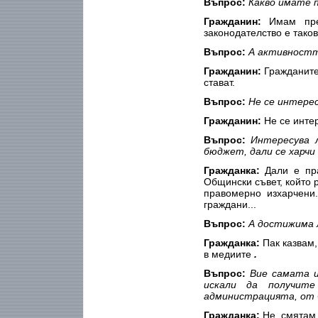
Въпрос:
Какво имате 
Гражданин:
Имам пре
законодателство е таков
Въпрос:
А активностт
Гражданин:
Гражданите
стават.
Въпрос:
Не се интерес
Гражданин:
Не се интер
Въпрос:
Интересува л
бюджет, дали се харчи
Гражданка:
Дали е пра
Общински съвет, който р
правомерно изхарчени
граждани...
Въпрос:
А достижима 
Гражданка:
Пак казвам
в медиите
.
Въпрос:
Вие самата и
искали да получите
администрацията, от 
Гражданка:
Не, смятам,