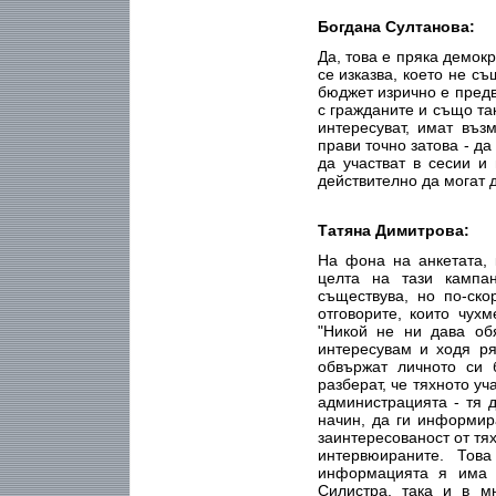
Богдана Султанова:
Да, това е пряка демок
се изказва, което не с
бюджет изрично е пред
с гражданите и също та
интересуват, имат въ
прави точно затова - д
да участват в сесии и
действително да могат 
Татяна Димитрова:
На фона на анкетата, 
целта на тази кампа
съществува, но по-ско
отговорите, които чухм
"Никой не ни дава обя
интересувам и ходя ря
обвържат личното си 
разберат, че тяхното уч
администрацията - тя 
начин, да ги информир
заинтересованост от тях
интервюираните. Тов
информацията я има 
Силистра, така и в м