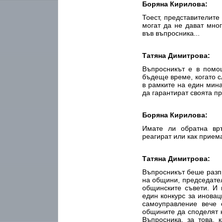
Боряна Кирилова:
Тоест, представителите
могат да не дават мно
във въпросника...
Татяна Димитрова:
Въпросникът е в помо
бъдеще време, когато с
в рамките на един мин
да гарантират своята п
Боряна Кирилова:
Имате ли обратна връ
реагират или как прием
Татяна Димитрова:
Въпросникът беше разп
на общини, председате
общинските съвети. И 
един конкурс за инова
самоуправление вече 
общините да споделят к
Въпросника, за това, 