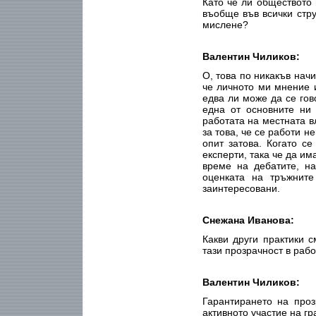
Като че ли обществото 
въобще във всички стру
мислене?
Валентин Чиликов:
О, това по никакъв нач
че личното ми мнение и
едва ли може да се гов
една от основните ни
работата на местната в
за това, че се работи 
опит затова. Когато с
експерти, така че да им
време на дебатите, на
оценката на тръжните
заинтересовани.
Снежана Иванова:
Какви други практики с
тази прозрачност в раб
Валентин Чиликов:
Гарантирането на про
активното участие на г