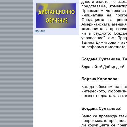
днес и знаете, че всек
представяме, комент
Припомням, че това са
инициатива на прогр
Фондацията за рефо
Американската агенция
кампанията за прозрачн
Връзки
ни в студиото: Богда
управление" към Про
Татяна Димитрова - ръ
за реформа в местното
Богдана Султанова, Т
Здравейте! Добър ден!
Боряна Кирилова:
Как да обясним на на
интересното, любопитн
полза от една такава к
Богдана Султанова:
Защо се провежда тази
непрекъснато през посл
ли корупцията се прев