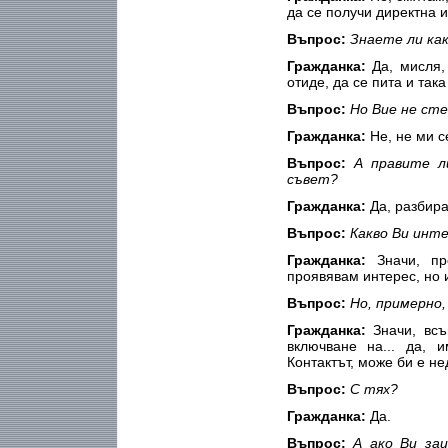
да се получи директна
Въпрос:
Знаете ли как
Гражданка:
Да, мисля,
отиде, да се пита и така 
Въпрос:
Но Вие не сте
Гражданка:
Не, не ми с
Въпрос:
А правите л
съвет?
Гражданка:
Да, разбира
Въпрос:
Какво Ви инте
Гражданка:
Значи, пр
проявявам интерес, но и 
Въпрос:
Но, примерно,
Гражданка:
Значи, всъ
включване на... да, и
Контактът, може би е не
Въпрос:
С тях?
Гражданка:
Да.
Въпрос:
А ако Ви заи