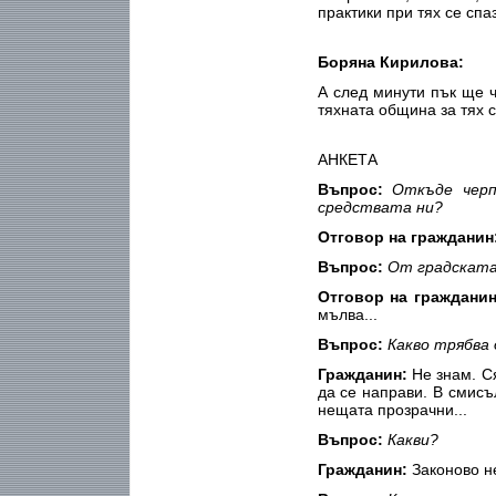
практики при тях се спаз
Боряна Кирилова:
А след минути пък ще ч
тяхната община за тях 
АНКЕТА
Въпрос:
Откъде черпи
средствата ни?
Отговор на гражданин
Въпрос:
От градската
Отговор на граждани
мълва...
Въпрос:
Какво трябва 
Гражданин:
Не знам. С
да се направи. В смисъ
нещата прозрачни...
Въпрос:
Какви?
Гражданин:
Законово не