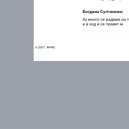
Богдана Султанова:
Аз много се радвам на т
е в ход и се правят м
© 2007, ФРМС