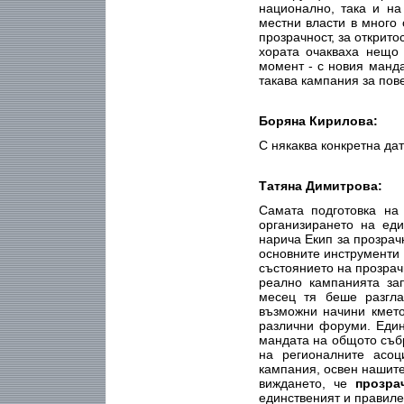
национално, така и на
местни власти в много
прозрачност, за открито
хората очакваха нещо
момент - с новия манда
такава кампания за пове
Боряна Кирилова:
С някаква конкретна дат
Татяна Димитрова:
Самата подготовка на
организирането на еди
нарича Екип за прозрач
основните инструменти 
състоянието на прозрач
реално кампанията за
месец тя беше разгл
възможни начини кмет
различни форуми. Един
мандата на общото съб
на регионалните асоц
кампания, освен нашите
виждането, че
прозра
единственият и правиле