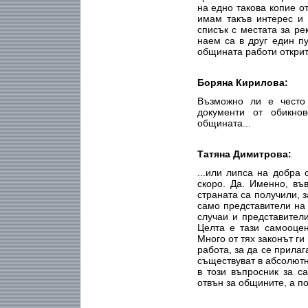
на едно такова копие о
имам такъв интерес и 
списък с местата за ре
наем са в друг един пу
общината работи открит
Боряна Кирилова:
Възможно ли е често
документи от обикно
общината...
Татяна Димитрова:
...или липса на добра
скоро. Да. Именно, въ
страната са получили, 
само представители на
случаи и представител
Целта е тази самооцен
Много от тях законът г
работа, за да се прилаг
съществуват в абсолютн
в този въпросник за с
отвън за общините, а по