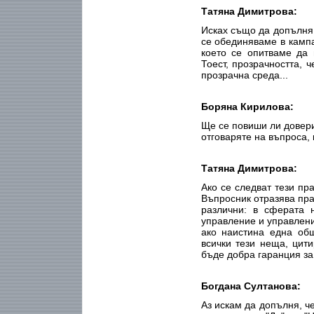
Татяна Димитрова:
Исках също да допълня 
се обединяваме в кампа
което се опитваме да 
Тоест, прозрачността, 
прозрачна среда...
Боряна Кирилова:
Ще се повиши ли довери
отговаряте на въпроса, к
Татяна Димитрова:
Ако се следват тези пр
Въпросник отразява пра
различни: в сферата 
управление и управлени
ако наистина една об
всички тези неща, цити
бъде добра гаранция за
Богдана Султанова:
Аз искам да допълня, ч