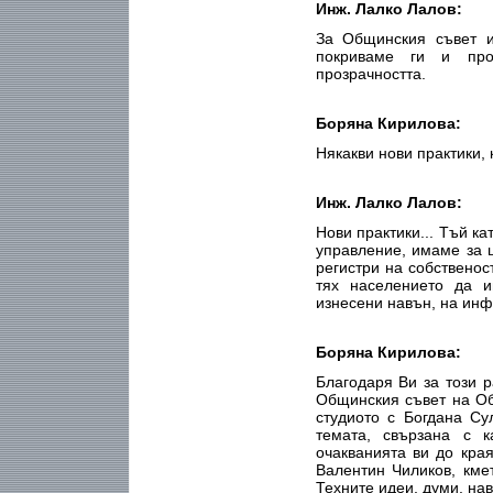
Инж. Лалко Лалов:
За Общинския съвет и
покриваме ги и про
прозрачността.
Боряна Кирилова:
Някакви нови практики, 
Инж. Лалко Лалов:
Нови практики... Тъй 
управление, имаме за 
регистри на собственос
тях населението да и
изнесени навън, на инф
Боряна Кирилова:
Благодаря Ви за този 
Общинския съвет на Об
студиото с Богдана С
темата, свързана с к
очакванията ви до кра
Валентин Чиликов, кме
Техните идеи, думи, на