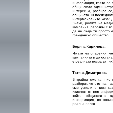
информация, която по п
общинската администра
интерес и, разбира се
общината. И последнот
интервюираните каза: 
Значи, ролята на меди
кампания, работим с вс
да не бъде тя просто е
гражданско общество.
Боряна Кирилова:
Имате ли опасения, че
кампанията и да остана
е реалната полза за тя
Татяна Димитрова:
В крайна сметка, ние
разберат, че ето на, т
сме успели с тази ка
изискват от нея информ
който общинската а
информация, се повиши
реална полза.