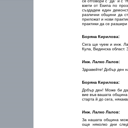
се отговори с "Да" и с 
взети от Екипа по про
създадем един демонст
различни общини да ст
приложат и нови практик
практики да се разшири
Боряна Кирилова:
Сега ще чуем и инж. Л
Кула, Видинска област. 
Инж. Лалко Лалов:
Здравейте! Добър ден н
Боряна Кирилова:
Добър ден! Може би да
вие във вашата община 
старта й до сега, някак
Инж. Лалко Лалов:
За нашата община може
още няколко дни след