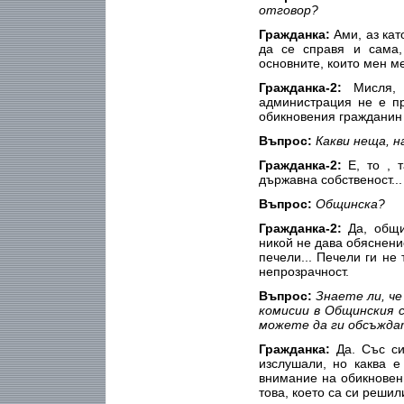
отговор?
Гражданка:
Ами, аз кат
да се справя и сама,
основните, които мен ме
Гражданка-2:
Мисля, 
администрация не е пр
обикновения гражданин з
Въпрос:
Какви неща, 
Гражданка-2:
Е, то , 
държавна собственост...
Въпрос:
Общинска?
Гражданка-2:
Да, общи
никой не дава обяснение 
печели... Печели ги не
непрозрачност.
Въпрос:
Знаете ли, че
комисии в Общинския 
можете да ги обсъждат
Гражданка:
Да. Със си
изслушали, но каква 
внимание на обикновен
това, което са си решили