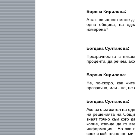
Боряна Кирилова:
А как, всъщност може д
една община, на едн
измерена?
Богдана Султанова:
Прозрачността в ника
проценти, да речем, ако 
Боряна Кирилова:
Не, по-скоро, как жи
прозрачна, или - не, не
Богдана Султанова:
Ако аз съм жител на ед
на решенията на Общин
знаят точно към кого д
копие, откъде да го вз
информация... Но ако в
срок и кой точно ще ми