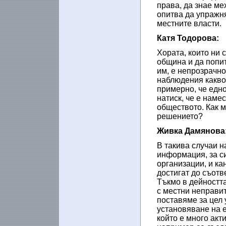
права, да знае ме
опитва да упражн
местните власти.
Катя Тодорова:
Хората, които ни 
община и да попит
им, е непрозрачно
наблюдения какво 
примерно, че едно
натиск, че е наме
обществото. Как м
решението?
Живка Дамянова
В такива случаи н
информация, за с
организации, и ка
достигат до съотв
Тъкмо в дейностт
с местни неправит
поставяме за цел 
установяване на е
който е много акт