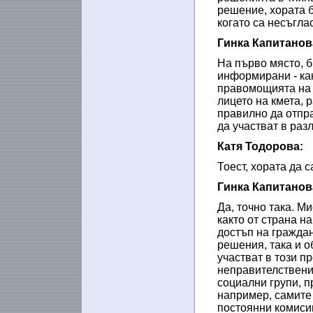
решение, хората б
когато са несъгла
Гинка Капитанов
На първо място, б
информирани - как
правомощията на 
лицето на кмета, 
правилно да отпра
да участват в раз
Катя Тодорова:
Тоест, хората да с
Гинка Капитанов
Да, точно така. М
както от страна н
достъп на граждан
решения, така и о
участват в този п
неправителствени
социални групи, п
например, самите
постоянни комисии