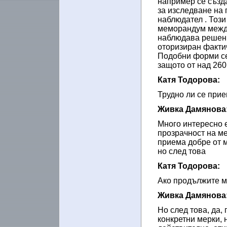
например се създ
за изследване на 
наблюдател . Този
меморандум между
наблюдава решени
оторизиран фактич
Подобни форми се
защото от над 260
Катя Тодорова:
Трудно ли се прие
Живка Дамянова
Много интересно е
прозрачност на ме
приема добре от м
но след това
Катя Тодорова:
Ако продължите мн
Живка Дамянова
Но след това, да,
конкретни мерки, 