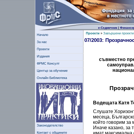
е-Седмичник
|
Финанси
Проекти
»
Завършени проекти
Начало
07/2003: Прозрачно
За нас
Проекти
Издания
съвместно пр
ФРМС Консулт
самоуправ
национал
Център за обучение
Онлайн Библиотека
Прозрач
Водещата Катя Т
Слушате Хоризонт 
месеца, Българск
който говорим за
Законодателство
Иначе казано, за т
имат максимална 
Контакт с общините