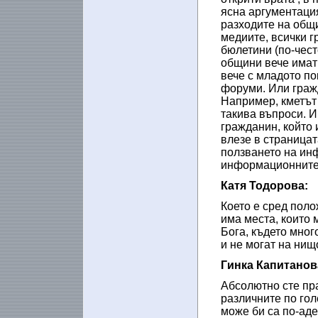
ясна аргументация
разходите на общи
медиите, всички 
бюлетини (по-чест
общини вече имат 
вече с младото по
форуми. Или гражд
Например, кметът
такива въпроси. И
гражданин, който 
влезе в страницат
ползването на ин
информационните
Катя Тодорова:
Което е сред поло
има места, които 
Бога, където много
и не могат на нищ
Гинка Капитанов
Абсолютно сте пр
различните по гол
може би са по-аде