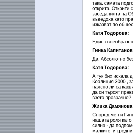
така, самата подг
открита. Открити с
заседанията на О
въведоха като пра
изказват по обще
Катя Тодорова:
Един своеобразен 
Гинка Капитанов
Да. Абсолютно без
Катя Тодорова:
А тук бих искала 
Коалиция 2000 , з
наясно ли са какв
да си търсят прав
взето прозрачно?
Живка Дамянова
Според мен и Гинк
нашата роля като 
силна - да подпом
малките, и средни