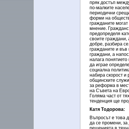
пряк достъп между
по-малките населе
периодични срещи,
форми на обществе
гражданите могат 
мнение. Гражданс
предопределя кат
своите граждани, 
добре, разбира се
гражданите и във 
граждани, а напос
налага понятието 
да играе определе
социална политика
набира скорост и 
общинските служи
за реформа в мес
на Съвета на Евро
Голяма част от тя
тенденция ще про
Катя Тодорова:
Въпросът е това д
да се промени, за
решенията в тяхна