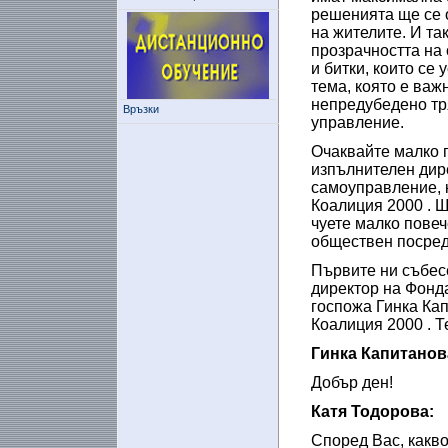
решенията ще се о
на жителите. И та
прозрачността на
и битки, които се 
тема, която е важ
непредубедено тр
Връзки
управление.
Очаквайте малко п
изпълнителен дир
самоуправление, к
Коалиция 2000 . 
чуете малко пове
обществен посредн
Първите ни събес
директор на Фонд
госпожа Гинка Ка
Коалиция 2000 . Т
Гинка Капитанов
Добър ден!
Катя Тодорова:
Според Вас, какво