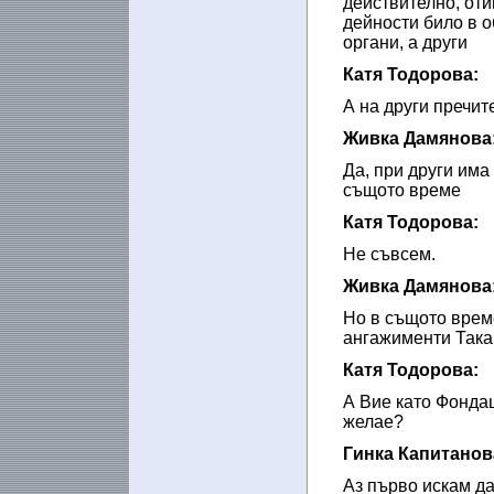
действително, оти
дейности било в 
органи, а други
Катя Тодорова:
А на други пречит
Живка Дамянова
Да, при други има 
същото време
Катя Тодорова:
Не съвсем.
Живка Дамянова
Но в същото време
ангажименти Така 
Катя Тодорова:
А Вие като Фондац
желае?
Гинка Капитанов
Аз първо искам да