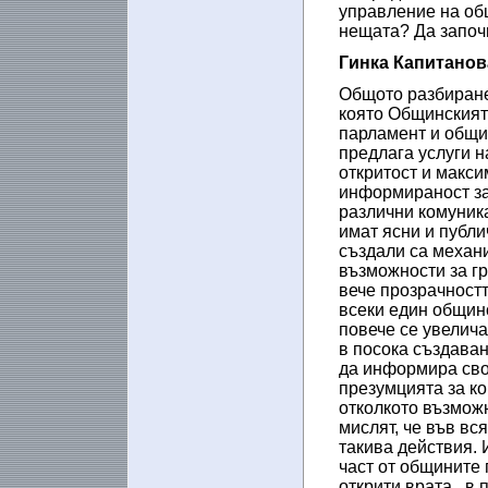
управление на общ
нещата? Да започ
Гинка Капитанов
Общото разбиране 
която Общинският
парламент и общи
предлага услуги н
откритост и макс
информираност за 
различни комуник
имат ясни и публи
създали са механи
възможности за г
вече прозрачностт
всеки един общинс
повече се увелича
в посока създаван
да информира сво
презумцията за ко
отколкото възможн
мислят, че във вс
такива действия. 
част от общините 
открити врата , в