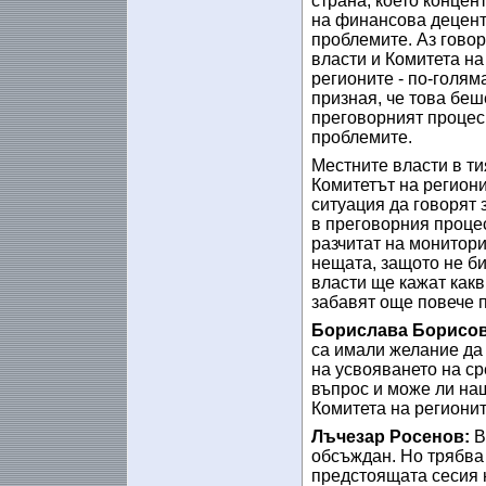
страна, което концен
на финансова децент
проблемите. Аз гово
власти и Комитета на
регионите - по-голям
призная, че това беш
преговорният процес
проблемите.
Местните власти в т
Комитетът на региони
ситуация да говорят 
в преговорния процес
разчитат на монитори
нещата, защото не би
власти ще кажат какв
забавят още повече 
Борислава Борисов
са имали желание да 
на усвояването на с
въпрос и може ли наш
Комитета на регионит
Лъчезар Росенов:
В
обсъждан. Но трябва 
предстоящата сесия 