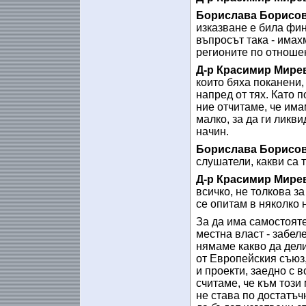
Борислава Борисов
изказване е била фи
въпросът така - имах
регионите по отноше
Д-р Красимир Мире
които бяха поканени,
напред от тях. Като 
ние отчитаме, че има
малко, за да ги ликв
начин.
Борислава Борисо
слушатели, какви са 
Д-р Красимир Мире
всичко, не толкова з
се опитам в няколко
За да има самостоят
местна власт - забел
нямаме какво да дели
от Европейския съюз,
и проекти, заедно с 
считаме, че към този
не става по достатъч