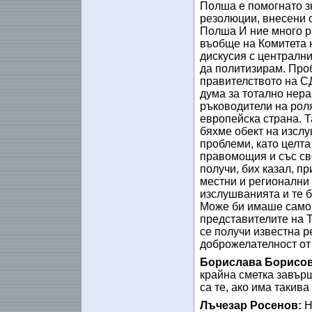
Полша е помогнато з
резолюции, внесени с
Полша И ние много р
въобще на Комитета н
дискусия с централни
да политизирам. Про
правителството на СД
дума за тотално нера
ръководители на роля
европейска страна. Т
бяхме обект на изслу
проблеми, като целта
правомощия и със сво
получи, бих казал, п
местни и регионални 
изслушванията и те 
Може би имаше само и
представителите на Т
се получи известна р
доброжелателност от
Борислава Борисов
крайна сметка завърш
са те, ако има такива
Лъчезар Росенов:
Н