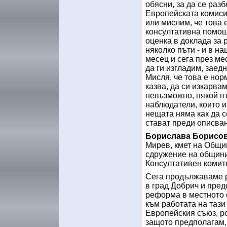
обясни, за да се раз
Европейската комисия
или мислим, че това 
консултативна помощ
оценка в доклада за 
няколко пъти - и в н
месец и сега през ме
да ги изгладим, заед
Мисля, че това е нор
казва, да си изкарва
невъзможно, някой пъ
наблюдатели, които и
нещата няма как да с
стават преди описван
Борислава Борисов
Мирев, кмет на Общи
сдружение на общини
Консултативен комите
Сега продължаваме р
в град Добрич и пред
реформа в местното с
към работата на таз
Европейския съюз, ро
защото предполагам, 