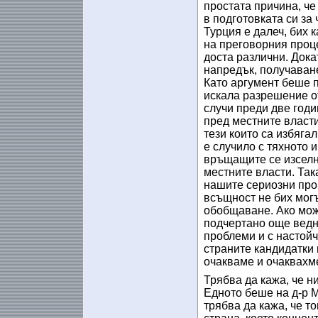
простата причина, че
в подготовката си за 
Турция е далеч, бих 
на преговорния проце
доста различни. Дока
напредък, получаване
Като аргумент беше п
искала разрешение от
случи преди две год
пред местните власти
тези които са избягал
е случило с тяхното 
връщащите се изселн
местните власти. Так
нашите сериозни про
всъщност не бих могъ
обобщаване. Ако може
подчертано още ведн
проблеми и с настой
страните кандидатки 
очакваме и очаквахм
Трябва да кажа, че н
Едното беше на д-р 
трябва да кажа, че т