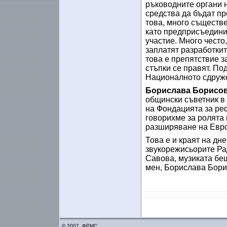
ръководните органи 
средства да бъдат пр
това, много съществе
като предприсъедини
участие. Много често
заплатят разработкит
това е препятствие з
стъпки се правят. По
Националното сдруж
Борислава Борисов
общински съветник в
на Фондацията за ре
говорихме за ролята 
разширяване на Евро
Това е и краят на дн
звукорежисьорите Ра
Савова, музиката беш
мен, Борислава Бори
© 2007, ФРМС