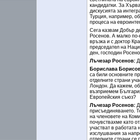
кандидатки. За Хърва
дискусията за интегр
Турция, например, об
процеса на евроинте
Сега казвам Добър де
Росенов. А малко по
връзка и с доктор К
председател на Наци
ден, господин Росено
Лъчезар Росенов:
Д
Борислава Борисов
са били основните пр
отделните страни уча
Лондон. Да кажем, об
възприемем България
Европейския съюз?
Лъчезар Росенов:
Д
присъединяването. Т
на членовете на Коми
почувствахме като от
участват в работата 
изслушвания за напр
отделните страни се 