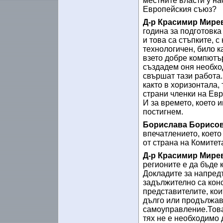
местните власти у на
Европейския съюз?
Д-р Красимир Мире
година за подготовка
и това са стъпките, с
технологичен, било к
взето добре компютър
създадем оня необход
свършат тази работа.
както в хоризонтала, 
страни членки на Евр
И за времето, което и
постигнем.
Борислава Борисов
впечатлението, което
от страна на Комитет
Д-р Красимир Мире
регионите е да бъде 
Докладите за напредъ
задължително са конс
представителите, кои
дълго или продължава
самоуправление.Това 
тях не е необходимо 