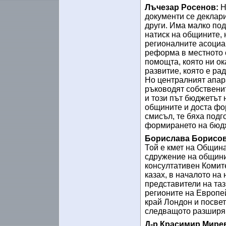
Лъчезар Росенов:
Н
документи се деклари
други. Има малко под
натиск на общините,
регионалните асоциа
реформа в местното 
помощта, която ни о
развитие, която е ра
Но централният апар
ръководят собственит
и този път бюджетът 
общините и доста фо
смисъл, те бяха подг
формирането на бюдже
Борислава Борисов
Той е кмет на Общин
сдружение на общини
консултативен Комите
казах, в началото на
представители на таз
регионите на Европе
край Лондон и посвет
следващото разширяв
Д-р Красимир Мире