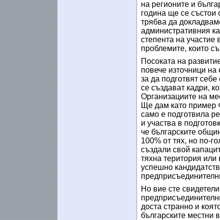
на регионите и бълга
година ще се състои 
трябва да докладваме
административния кап
степента на участие
проблемите, които съ
Посоката на развитие
повече източници на 
за да подготвят себе
се създават кадри, к
Организациите на мес
Ще дам като пример Ф
само е подготвила ре
и участва в подготов
че българските общин
100% от тях, но по-г
създали свой капацит
тяхна територия или
успешно кандидатства
предприсъединителн
Но вие сте свидетели
предприсъединителни
доста странно и която
българските местни в