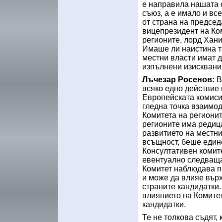
е направила нашата 
съюз, а е имало и вс
от страна на председ
вицепрезидент на Ко
регионите, лорд Хан
Имаше ли наистина т
местни власти имат д
изпълнени изисквани
Лъчезар Росенов:
В
всяко едно действие
Европейската комисия
гледна точка взаимод
Комитета на регионит
регионите има редиц
развитието на местни
всъщност, беше единс
Консултативен комите
евентуално следваща
Комитет наблюдава пр
и може да влияе върх
страните кандидатки.
влиянието на Комитет
кандидатки.
Те не толкова съдят, 