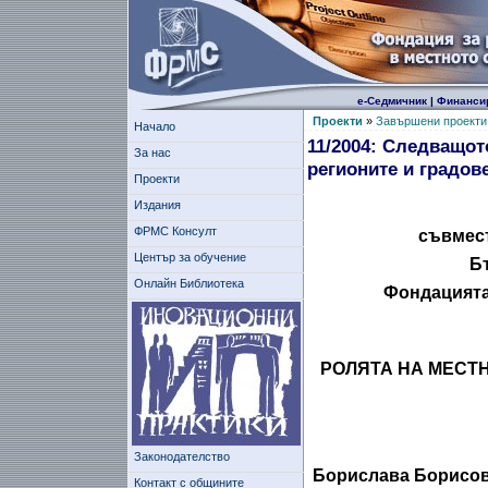
е-Седмичник
|
Финанси
Проекти
»
Завършени проекти
Начало
11/2004: Следващот
За нас
регионите и градов
Проекти
Издания
ФРМС Консулт
съвмест
Център за обучение
Б
Онлайн Библиотека
Фондацията
РОЛЯТА НА МЕСТ
Законодателство
Борислава Борисов
Контакт с общините