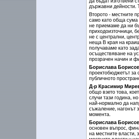
да бъдат изготвени ст
държавни дейности. 
Второто - местните п
само като обща сума 
не приемаме да ни б
приходоизточници, бе
не с централни, цент
неща В края на краищ
получаваме като зада
осъществяване на усл
прозрачен начин и ф
Борислава Борисов
проектобюджетът за 
публичното пространс
Д-р Красимир Мире
общо взето това, коет
случи тази година, н
най-нормално да нап
съжаление, нагонът з
момента.
Борислава Борисов
основен въпрос, фина
на местните власти, 