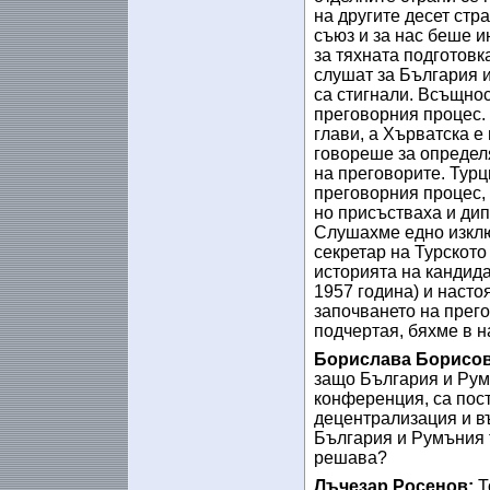
на другите десет стр
съюз и за нас беше и
за тяхната подготовк
слушат за България и
са стигнали. Всъщнос
преговорния процес. 
глави, а Хърватска е
говореше за определя
на преговорите. Турц
преговорния процес, 
но присъстваха и дип
Слушахме едно изклю
секретар на Турското
историята на кандида
1957 година) и насто
започването на прег
подчертая, бяхме в н
Борислава Борисов
защо България и Румъ
конференция, са пос
децентрализация и въ
България и Румъния т
решава?
Лъчезар Росенов:
Т