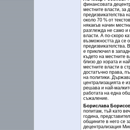
финансовата децентр
местните власти, за
предизвикателства на
около 70 % от тексто
някакъв начин местни
разглежда не само и 
власти. А по-скоро к
възможността да се о
предизвикателства. В
е приключил в запад
където на местните вл
близо до хората и на
местните власти в с
достатъчно права, п
на политики. Държава
централизацията е и
решава и най-малките
работата на една об
съжаление.
Борислава Борисов
попитам, тъй като ве
година, представител
общините в него се 
децентрализация Мисл