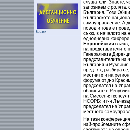
слушатели. Знаете, че
запознаем с ролята, 
България. Този Общи
Българското национа
самоуправление. А д
повод и това е прове
Връзки
съюз, в началото на 
еднодневна конфере
Европейския съюз, 
на представителите н
Генералната Дирекци
представителите на ч
България и Румъния 
пред тях, разбира се,
местните и на регио
форума от д-р Краси
председател на Упра
общините в Републик
на Смесения консулт
НСОРБ; и г-н Лъчеза
председател на Упра
местното самоуправл
На тази конференция,
най-проблемните сфе
светлината на евроин