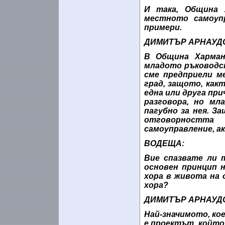
И така, Община 
местното самоуп
примери.
ДИМИТЪР АРНАУД
В Община Харман
младото ръководс
сме предприели м
град, защото, как
една или друга при
разговора, но м
пагубно за нея. З
отговорностт
самоуправление, а
ВОДЕЩА:
Вие спазвате ли 
основен принцип 
хора в живота на 
хора?
ДИМИТЪР АРНАУД
Най-значимото, ко
е проектът, който