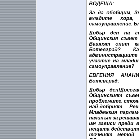
ВОДЕЩА:
За да обобщим, З
младите хора
самоуправление. Бл
Добър ден на го
Общинския съвет 
Вашият опит ка
Ботевград? К
администрациит
участие на млади
самоуправление?
ЕВГЕНИЯ АНАНИ
Ботевград:
Добър ден!Досег
Общинският съве
проблемите, стоящ
най-добрият. Р
Младежкия парлам
начинът за решава
им зависи преди 
нещата действител
точният метод 