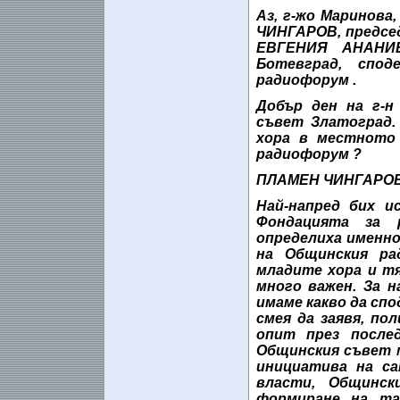
Аз, г-жо Маринова
ЧИНГАРОВ, предсе
ЕВГЕНИЯ АНАНИЕ
Ботевград, спо
радиофорум .
Добър ден на г-н
съвет Златоград.
хора в местното
радиофорум ?
ПЛАМЕН ЧИНГАРОВ,
Най-напред бих и
Фондацията за 
определиха именн
на Общинския ра
младите хора и т
много важен. За н
имаме какво да сп
смея да заявя, по
опит през после
Общинския съвет м
инициатива на са
власти, Общинск
формиране на та