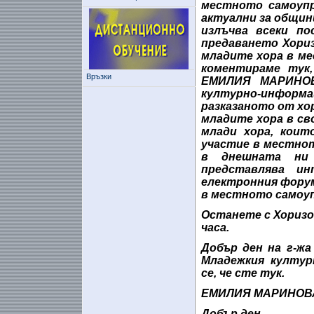
местното самоупр
актуални за общин
излъчва всеки п
предаването Хориз
младите хора в ме
коментираме тук
Връзки
ЕМИЛИЯ МАРИНО
културно-инфор
разказаното от хо
младите хора в св
млади хора, кои
участие в местнот
в днешната ни 
представлява и
електронния форум
в местното самоупр
Останете с Хоризо
часа.
Добър ден на г-ж
Младежкия култур
се, че сте тук.
ЕМИЛИЯ МАРИНОВА,
Добър ден.