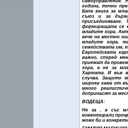
самоуправление. 
година, точно пре
Бяла книга за мл
съюз и за държ
присъединяване.
формиращата се е
младите хора. Акт
вече на местно ни
младите хора, т
семействата им, т
Европейската хар
важно, според ме
приемат да прове
хора, а не за мл
Хартата. И във в
случва. Защото 
широка гама от въ
много реалистич
допринасят за мес
ВОДЕЩА:
Не за , а със м
коментирали проце
може би и конкрет