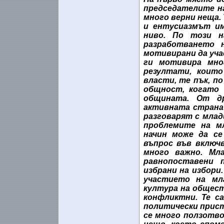
председателите н
много верни неща. 
и ентусиазмът им
ниво. По този 
разработването 
мотивирани да уча
ги мотивира мно
резултати, коит
власти, те пък, п
общност, когато 
общината. От д
активната страна
разговарят с млад
проблемите на м
начин може да се
въпрос във включ
много важно. Мл
равнопоставени 
избрани на избори.
участието на мл
култура на общес
конфликтни. Те с
политически прист
се много ползотв