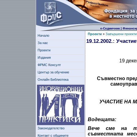
е-Седмичник
|
Финанси
Проекти
»
Завършени проекти
Начало
19.12.2002.: Участ
За нас
Проекти
Издания
19 деке
ФРМС Консулт
Център за обучение
Съвместно пред
Онлайн Библиотека
самоуправ
УЧАСТИЕ НА М
Водещата:
Вече сме на т
Законодателство
съвместната мес
Контакт с общините