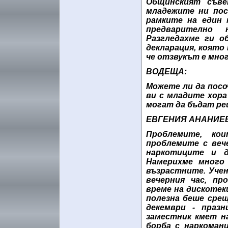
Общинският съве
младежите ни пос
рамките на един 
предварително 
Разгледахме ги о
декларация, която
че отзвукът е мно
ВОДЕЩА:
Можете ли да пос
ви с младите хора
могат да бъдат ре
ЕВГЕНИЯ АНАНИЕВ
Проблемите, ко
проблемите с вече
наркотиците и ди
Намерихме много
възрастните. Учен
вечерния час, пр
време на дискотек
полезна беше срещ
декември - праз
заместник кмет н
борба с наркоман