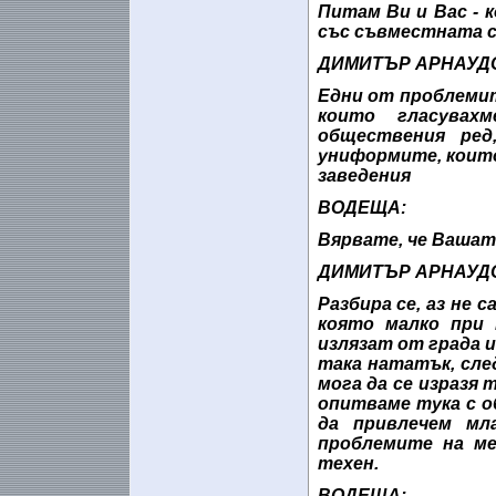
Питам Ви и Вас - 
със съвместната с
ДИМИТЪР АРНАУД
Едни от проблемит
които гласувах
обществения ред
униформите, които
заведения
ВОДЕЩА:
Вярвате, че Вашат
ДИМИТЪР АРНАУД
Разбира се, аз не 
която малко при 
излязат от града и
така нататък, сл
мога да се изразя 
опитваме тука с 
да привлечем мл
проблемите на ме
техен.
ВОДЕЩА: