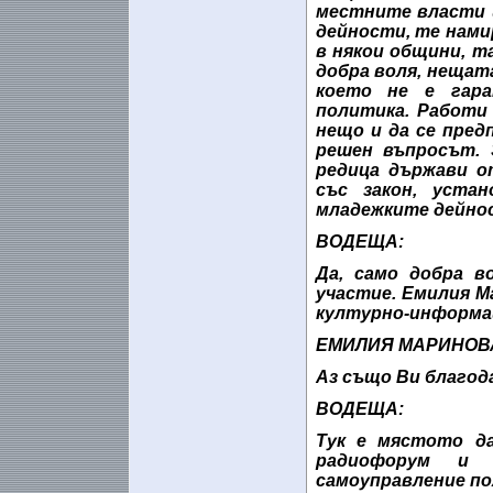
местните власти 
дейности, те нами
в някои общини, т
добра воля, нещат
което не е гара
политика. Работи 
нещо и да се пред
решен въпросът. 
редица държави о
със закон, уста
младежките дейнос
ВОДЕЩА:
Да, само добра в
участие. Емилия М
културно-информац
ЕМИЛИЯ МАРИНОВ
Аз също Ви благод
ВОДЕЩА:
Тук е мястото да
радиофорум и
самоуправление по