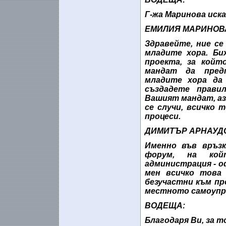
Г-жа Маринова иска
ЕМИЛИЯ МАРИНОВ
Здравейте, ние се
младите хора. Би
проекта, за койт
мандат да пред
младите хора да
създадете прави
Вашият мандат, аз
се случи, всичко 
процеси.
ДИМИТЪР АРНАУД
Именно във връз
форум, на кой
администрация - оф
мен всичко това 
безучастни към пр
местното самоупра
ВОДЕЩА:
Благодаря Ви, за т