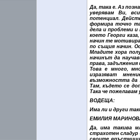
Да, така е. Аз поз
уверявам Ви, вс
потенциал. Дейст
формира точно та
дела и проблеми и
което Георги каза
начин те мотивира
по същия начин. О
Младите хора пол
начинът да науча
права, задължения 
Това е много, мн
изразяват мнен
възможността да 
Там, където се д
Така че пожелавам 
ВОДЕЩА:
Има ли и други та
ЕМИЛИЯ МАРИНОВ
Да, има такива м
страхотен сладур о
своите връстници