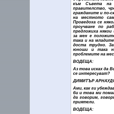
към Съвета на 
правителство, чр
гражданите и по-с
на местното сам
Проведоха се няко
проучване по ра
предложиха някои
за мен е положит
така и на младите
доста трудно. За
юноши и така н
проблемите на мес
ВОДЕЩА:
Аз това исках да В
се интересуват?
ДИМИТЪР АРНАУД
Ами, как ги убежда
би и това ми помаг
да говорим, говор
приятели.
ВОДЕЩА: