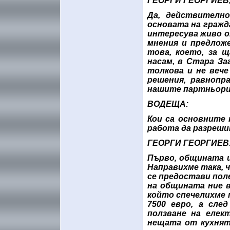
ГЕОРГИ ГЕОРГИЕВ, 
Да, действителн
основата на гражд
интересува живо от
мнения и предложе
това, което, за 
насам, в Стара За
толкова и не вече
решения, равнопр
нашите партньори
ВОДЕЩА:
Кои са основните
работа да разрешит
ГЕОРГИ ГЕОРГИЕВ
Първо, общината и
Направихме така, ч
се предостави поле
на общината ние в
който спечелихме 
7500 евро, а сле
ползване на елек
нещата от кухнят