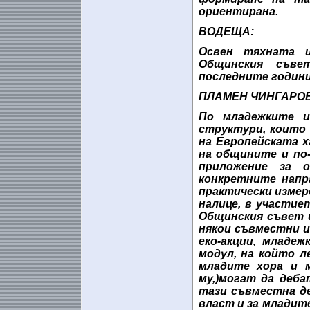
ориентирана.
ВОДЕЩА:
Освен тяхната и
Общинския съве
последните години
ПЛАМЕН ЧИНГАРОВ
По младежките и
структури, които
на Европейската 
на общините и по-
приложение за 
конкретните напра
практически измере
налице, в участи
Общинския съвет и
някои съвместни и
eко-акции, младеж
модул, на който л
младите хора и 
му,)могат да деб
тази съвместна де
власт и за младит