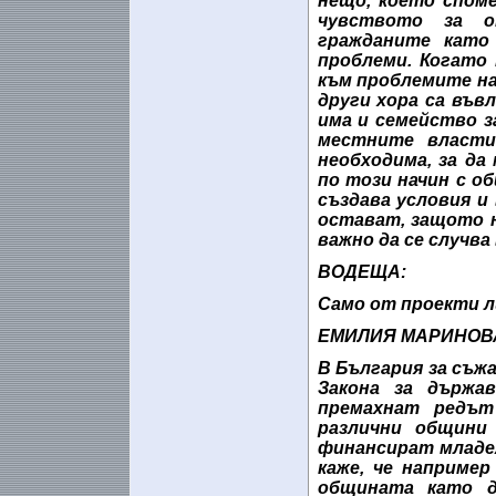
нещо, което споме
чувството за о
гражданите като
проблеми. Когато
към проблемите на
други хора са във
има и семейство за
местните власти
необходима, за да
по този начин с о
създава условия и
остават, защото н
важно да се случва
ВОДЕЩА:
Само от проекти л
ЕМИЛИЯ МАРИНОВ
В България за съжа
Закона за държа
премахнат редът
различни общини
финансират младеж
каже, че наприме
общината като д