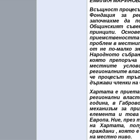
ЕМИЛИЯ МАРИНОВ
Всъщност процесъ
Фондация за ре
започнахме да п
Общинският съве
принципи. Осно
приемствеността 
проблем в местнит
от не по-малко з
Народното събран
която препоръча
местните усло
регионалните влас
че процесът тръг
държави членки на 
Хартата е приета
регионални власт
година, в Габров
механизъм за при
елемента и това
Европа. Ние, през 
на Хартата, пол
граждани , която 
на местно ниво.