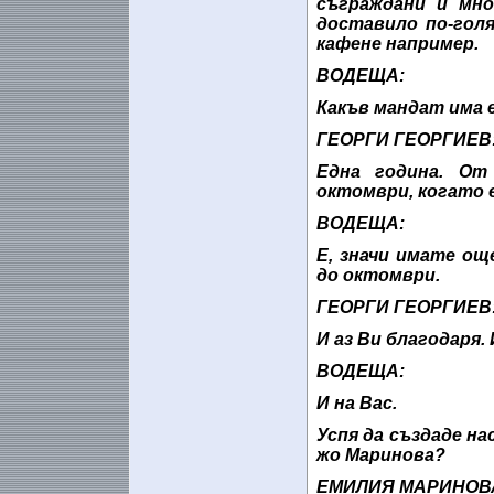
съграждани и мно
доставило по-гол
кафене например.
ВОДЕЩА:
Какъв мандат има 
ГЕОРГИ ГЕОРГИЕВ
Една година. От
октомври, когато е
ВОДЕЩА:
Е, значи имате ощ
до октомври.
ГЕОРГИ ГЕОРГИЕВ
И аз Ви благодаря. 
ВОДЕЩА:
И на Вас.
Успя да създаде н
жо Маринова?
ЕМИЛИЯ МАРИНОВ