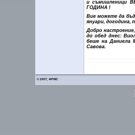
и съмишленици
В
ГОДИНА
!
Вие можете да бъ
януари, догодина, 
Добро настроение,
до обед днес: Вио
беше на Даниела 
Савова.
© 2007, ФРМС