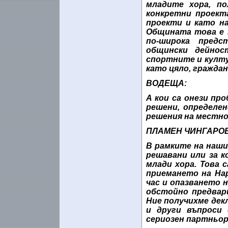
младите хора, по
конкретни проект
проекти и като на
Общината това е 
по-широка пред
общински дейнос
спортните и култу
като цяло, гражда
ВОДЕЩА:
А кои са онези пр
решени, определен
решения на местно
ПЛАМЕН ЧИНГАРОВ
В рамките на наши
решавани или за 
млади хора. Това с
приемането на Нар
час и опазването 
обстойно предвар
Ние получихме дек
и други въпроси 
сериозен партньор