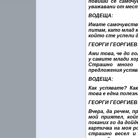
повиши се самочу
уважавани от мест
ВОДЕЩА:
Имате самочувстви
питам, като млад к
който сте успели 
ГЕОРГИ ГЕОРГИЕВ
Ами това, че до г
у самите млади хор
Страшно много 
предложения успяв
ВОДЕЩА:
Как успявате? Ка
това е една полезн
ГЕОРГИ ГЕОРГИЕВ
Вчера, да речем, 
мой приятел, кой
поканих го да дойд
картичка на моя ро
страшно весел и 