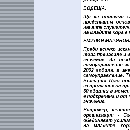
ВОДЕЩА:
Ще се опитаме з
представим основ
нашите слушатели 
на младите хора в
ЕМИЛИЯ МАРИНОВ
Преди всичко иска
това
предаване и д
значение, да по
самоуправление за
2002 година, а и
самоуправление. Т
България. През п
за прилагане на п
60 общини в моме
е подкрепена и от 
значение.
Например, неосп
организации - С
обединяват усили
на младите хо