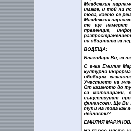
Младежкия парлам
имаме, и той ни по
това, което се ре
Младежкия парламе
те ще намерят 
превенция, инф
разпространениет
на общината за пери
ВОДЕЩА:
Благодаря Ви, за т
С г-жа Емилия Ма
културно-информа
обобщим казанот
Участието на мла
От казаното до ту
са мотивирани, 
съществуват про
финансови. Ще Ви 
тук и на това как
дейности?
ЕМИЛИЯ МАРИНОВ
На първо място ис