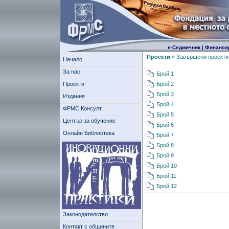
е-Седмичник
|
Финанси
Проекти
»
Завършени проекти
Начало
За нас
Брой 1
Проекти
Брой 2
Брой 3
Издания
Брой 4
ФРМС Консулт
Брой 5
Център за обучение
Брой 6
Онлайн Библиотека
Брой 7
Брой 8
Брой 9
Брой 10
Брой 11
Брой 12
Законодателство
Контакт с общините