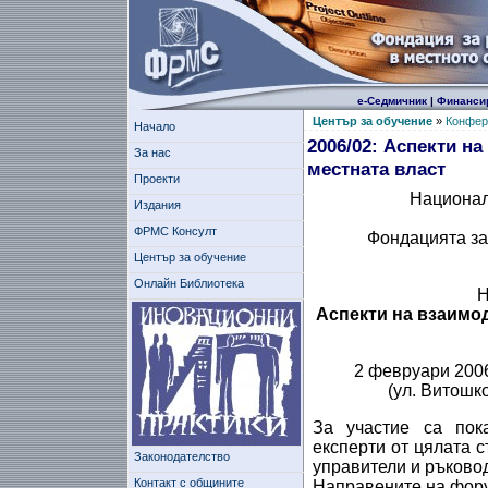
е-Седмичник
|
Финанси
Център за обучение
»
Конфер
Начало
2006/02: Аспекти н
За нас
местната власт
Проекти
Национал
Издания
ФРМС Консулт
Фондацията за
Център за обучение
Онлайн Библиотека
Н
Аспекти на взаимо
2 февруари 2006
(ул. Витошк
За участие са пок
експерти от цялата с
Законодателство
управители и ръковод
Контакт с общините
Направените на фор