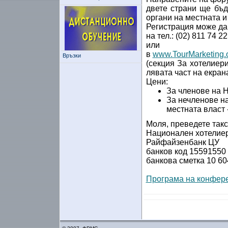
двете страни ще бъ
органи на местната и
Регистрация може да
на тел.: (02) 811 74 22
или
в
www.TourMarketing.
Връзки
(секция За хотелиери
лявата част на екран
Цени:
За членове на 
За нечленове н
местната власт -
Моля, преведете такс
Национален хотелие
Райфайзенбанк ЦУ
банков код 15591550
банкова сметка 10 60
Програма на конфер