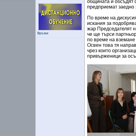
общината и обсъдят с
предприемат заедно 
По време на дискуси
искания за подобряв
жар Председателят н
Връзки
че ще търси партньо
по време на вземане 
Освен това тя напра
чрез които организац
привърженици за осъ