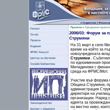
е-Седмичник
|
Финанси
Проекти
»
Завършени проекти
Начало
2006/03: Форум за 
За нас
Струмяни
Проекти
На 31 март в село М
Издания
време на който за п
ФРМС Консулт
новоучредената мла
Струмяни
. Събитиет
Център за обучение
по едноименния прое
Онлайн Библиотека
Миладинови с финан
среда на ФРМС/Мот.
Участие във форума 
Община Струмяни, пр
администрация Струм
директори на училища
организации. Наред с
идеята за провеждане
Законодателство
на местно ниво, коит
Контакт с общините