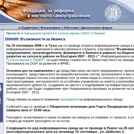
е-Седмичник
|
Финансиране
|
Обучение
|
Дискусионен форум
Проекти
»
Завършени проекти
»
Селска мрежа (2007)
»
Новини
2006/09: Възможности за бизнеса
На 19 септември 2006 г. в Трън
ще се проведе втората информационна среща в 
информационната кампания в няколко региона в страната, озаглавена
"Възможнос
предприемачи, производителите, фермерите и бизнеса в рамките на Национ
развитие на селските райони на България 2007 - 2013 г."
. Информационната ка
"Селска мрежа и ЛИДЕР"
, осъществяван съвместно от Министерството на земедел
Програмата на ООН за развитие и ФРМС.
Основна цел на кампанията
е да представи пред частните предприемачи, произ
кооперациите, представителите на преработвателния сектор, регионалните и мес
организации новата посока и възможностите за инвестиции в селското и горското 
преструктуриране, инструментите за устойчиво управление на земята и разнообр
икономическите дейности, създаване на заетост и подобряване на инфраструктура
райони, които ще бъдат подкрепяни чрез Националната програма за развитие на с
България 2007 - 2013.
Представяме на вашето внимание
програмата
на информационната среща.
Събитието ще се проведе в
Общинския читалищен дом Гюрга Пинджурова (ул. 
камерна зала от 10.00 часа.
Разходите за материали и храна по време на срещата се покриват от проекта, а у
следва да покрият разходите си за пътни.
Следващата по ред информационна среща ще се проведе в Разлог на 26 септ
многофункционалната зала на читалище 15 септември , ул. Шейново 2.