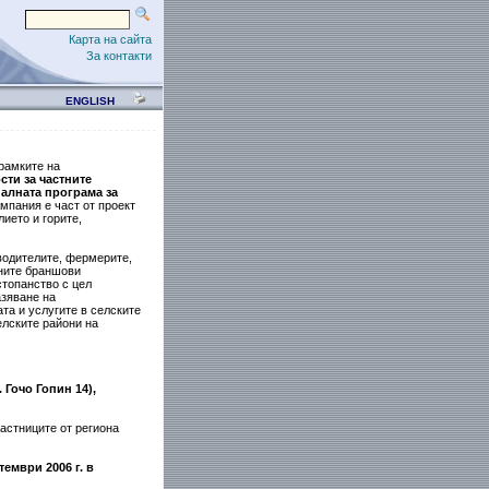
Карта на сайта
За контакти
ENGLISH
рамките на
ти за частните
алната програма за
мпания е част от проект
ието и горите,
водителите, фермерите,
тните браншови
стопанство с цел
азяване на
та и услугите в селските
елските райони на
Гочо Гопин 14),
частниците от региона
ември 2006 г. в