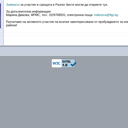
Заявката
за участие в срещата в Разлог бихте могли да откриете тук.
За допълнителна информация:
Марина Димова, ФРМС, тел.: 02/9768931; електронна поща:
mdimova@flgr.bg
Разчитаме на активното участие на всички заинтересовани от пробуждането за но
райони!