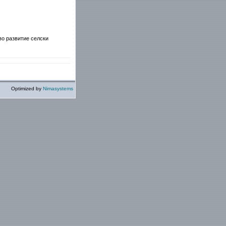
во развитие селски
Optimized by
Nimasystems