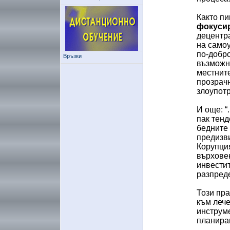
Както пи
фокусир
децентр
на само
по-добро
Връзки
възможно
местните
прозрачн
злоупотр
И още: “
пак тенд
бедните 
предизви
Корупция
върховен
инвестит
разпреде
Този пра
към лече
инструме
планиран