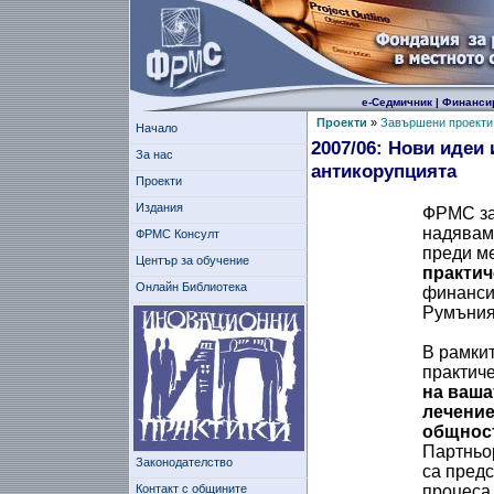
е-Седмичник
|
Финанси
Проекти
»
Завършени проекти
Начало
2007/06: Нови идеи
За нас
антикорупцията
Проекти
Издания
ФРМС зап
надяваме
ФРМС Консулт
преди ме
Център за обучение
практич
Онлайн Библиотека
финанси
Румъния
В рамкит
практиче
на ваша
лечение
общнос
Партньор
Законодателство
са предс
Контакт с общините
процеса