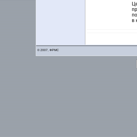
Це
пр
по
в 
© 2007, ФРМС