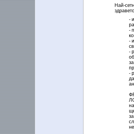
Най-сетн
здравето
- 
ра
- 
ко
- 
св
- 
об
за
пр
- 
да
ан
ФР
ЛО
на
ще
за
сл
не