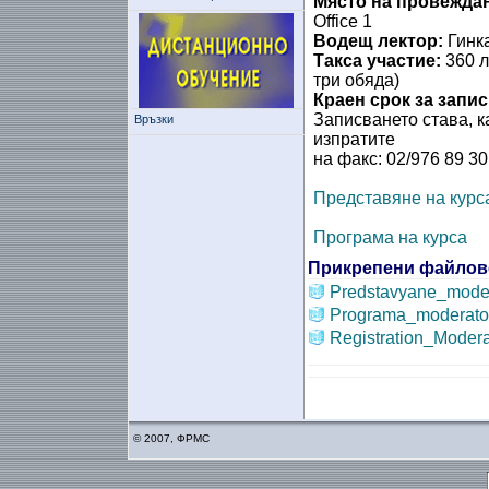
Място на провеждан
Office 1
Водещ лектор:
Гинк
Такса участие:
360 л
три обяда)
Краен срок за запис
Записването става, 
Връзки
изпратите
на факс: 02/976 89 30
Представяне на курс
Програма на курса
Прикрепени файлов
Predstavyane_mode
Programa_moderato
Registration_Moder
© 2007, ФРМС