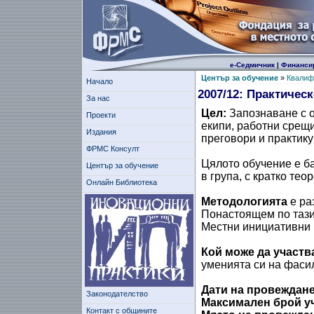
е-Седмичник
|
Финанси
Център за обучение
»
Квалиф
Начало
2007/12: Практичес
За нас
Цел:
Запознаване с о
Проекти
екипи, работни срещи
Издания
преговори и практику
ФРМС Консулт
Цялото обучение е б
Център за обучение
в група, с кратко тео
Онлайн Библиотека
Методологията
е ра
Понастоящем по тази
Местни инициативни 
Кой може да участв
уменията си на фаси
Дати на провеждане
Законодателство
Максимален брой у
Контакт с общините