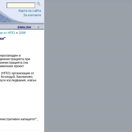
Карта на сайта
За контакти
ENGLISH
ни от НПО
»
2008
ки”
верозападен и
администрацията при
дминистрацията (на
оименния проект.
 (НПО) организации от
 Козлодуй, Каолиново,
руги изследвания, извън
нистративен капацитет”,