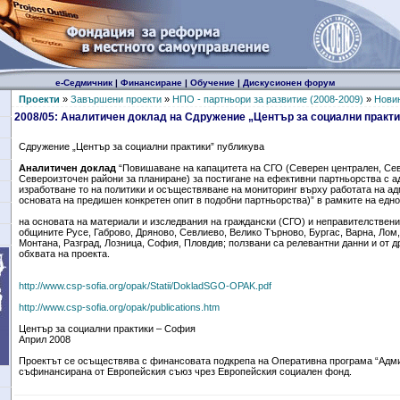
е-Седмичник
|
Финансиране
|
Обучение
|
Дискусионен форум
Проекти
»
Завършени проекти
»
НПО - партньори за развитие (2008-2009)
»
Нови
2008/05: Аналитичен доклад на Сдружение „Център за социални практи
Сдружение „Център за социални практики” публикува
Аналитичен доклад
“Повишаване на капацитета на СГО (Северен централен, Се
Североизточен райони за планиране) за постигане на ефективни партньорства с 
изработване то на политики и осъществяване на мониторинг върху работата на а
основата на предишен конкретен опит в подобни партньорства)” в рамките на едн
на основата на материали и изследвания на граждански (СГО) и неправителствени
общините Русе, Габрово, Дряново, Севлиево, Велико Търново, Бургас, Варна, Лом,
Монтана, Разград, Лозница, София, Пловдив; ползвани са релевантни данни и от д
обхвата на проекта.
http://www.csp-sofia.org/opak/Statii/DokladSGO-OPAK.pdf
http://www.csp-sofia.org/opak/publications.htm
Център за социални практики – София
Април 2008
Проектът се осъществява с финансовата подкрепа на Оперативна програма “Адми
съфинансирана от Европейския съюз чрез Европейския социален фонд.