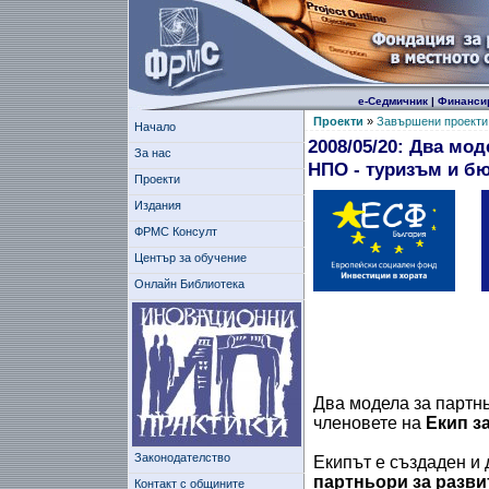
е-Седмичник
|
Финанси
Проекти
»
Завършени проекти
Начало
2008/05/20: Два мо
За нас
НПО - туризъм и б
Проекти
Издания
ФРМС Консулт
Център за обучение
Онлайн Библиотека
Европей
Два модела за партн
членовете на
Екип з
Законодателство
Екипът е създаден и 
партньори за разви
Контакт с общините