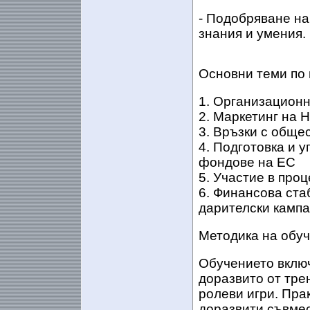
- Подобряване на
знания и умения.
Основни теми по 
1. Организационн
2. Маркетинг на 
3. Връзки с обще
4. Подготовка и 
фондове на ЕС
5. Участие в про
6. Финансова ста
дарителски кампа
Методика на обу
Обучението вклю
доразвито от трен
ролеви игри. Пра
доразвити съвмес