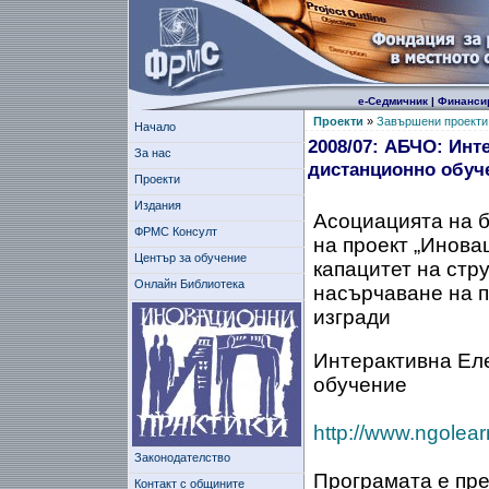
е-Седмичник
|
Финанси
Проекти
»
Завършени проекти
Начало
2008/07: АБЧО: Инт
За нас
дистанционно обуч
Проекти
Издания
Асоциацията на б
ФРМС Консулт
на проект „Инова
Център за обучение
капацитет на стр
Онлайн Библиотека
насърчаване на п
изгради
Интерактивна Ел
обучение
http://www.ngolearn
Законодателство
Програмата е пре
Контакт с общините