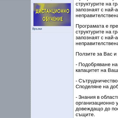
структурите на г
запознаят с най-
неправителствена
Програмата е пре
Връзки
структурите на г
запознаят с най-
неправителствена
Ползите за Вас и
- Подобряване на
капацитет на Ваш
- Сътрудничество
Споделяне на доб
- Знания в област
организационно у
довеждащо до по
същите.