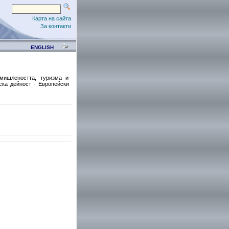
Карта на сайта
За контакти
ENGLISH
мишлеността, туризма и
ска дейност - Европейски