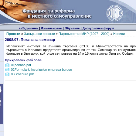
е-Седмичник
|
Финансиране
|
Обучение
|
Дискусионен форум
Проекти
»
Завършени проекти
»
Партньорство МИР (1997 - 2009)
»
Новини
2008/07: Покана за семинар
Испанският институт за външна търговия (ICEX) и Министерството на про
търговията в Испания представят организирания от тях Семинар за консултант
фондове в България, който ще се проведе на 14 и 15 юли в хотел Хилтън, София.
Прикрепени файлове
01pokana.pdf
02Formulario inscripcion empresa bg.doc
03Broshura.pdf