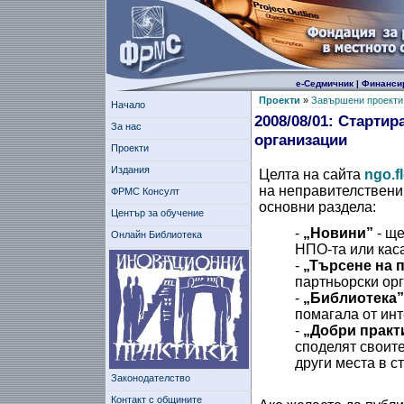
е-Седмичник
|
Финанси
Проекти
»
Завършени проекти
Начало
2008/08/01: Стартир
За нас
организации
Проекти
Издания
Целта на сайта
ngo.f
на неправителствени 
ФРМС Консулт
основни раздела:
Център за обучение
-
„Новини”
- ще
Онлайн Библиотека
НПО-та или каса
-
„Търсене на 
партньорски ор
-
„Библиотека”
помагала от инт
-
„Добри практ
споделят своите
други места в с
Законодателство
Контакт с общините