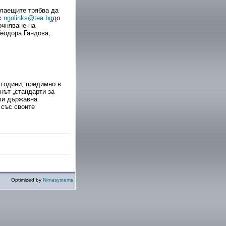
елаещите трябва да
с
ngolinks@tea.bg
до
очняване на
еодора Гандова,
 години, предимно в
нът „стандарти за
или държавна
 със своите
Optimized by
Nimasystems