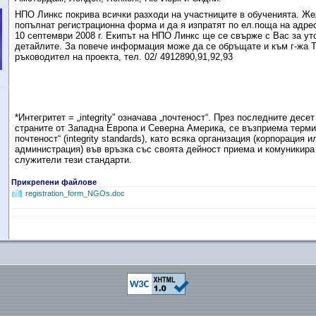
НПО Линкс покрива всички разходи на участниците в обученията. Ж
попълнат регистрационна форма и да я изпратят по ел.поща на адре
10 септември 2008 г. Екипът на НПО Линкс ще се свърже с Вас за ут
детайлите. За повече информация може да се обръщате и към г-жа Т
ръководител на проекта, тел. 02/ 4912890,91,92,93
*Интегритет = „
integrity”
означава „почтеност“. През последните десет
страните от Западна Европа и Северна Америка, се възприема терми
почтеност“ (
integrity standards), като всяка организация (корпорация 
администрация) във връзка със своята дейност приема и комуникира
служители тези стандарти.
Прикрепени файлове
registration_form_NGOs.doc