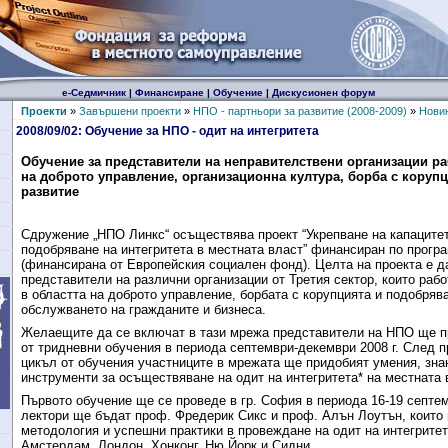
е-Седмичник
|
Финансиране
|
Обучение
|
Дискусионен форум
Проекти
»
Завършени проекти
»
НПО - партньори за развитие (2008-2009)
»
Нови
2008/09/02: Обучение за НПО - одит на интегритета
Обучение за представители на неправителствени организации ра
на доброто управление, организационна култура, борба с корупц
развитие
Сдружение „НПО Линкс“ осъществява проект “Укрепване на капаците
подобряване на интегритета в местната власт” финансиран по прог
(финансирана от Европейския социален фонд). Целта на проекта е д
представители на различни организации от Третия сектор, които рабо
в областта на доброто управление, борбата с корупцията и подобряв
обслужването на гражданите и бизнеса.
Желаещите да се включат в тази мрежа представители на НПО ще п
от тридневни обучения в периода септември-декември 2008 г. След п
цикъл от обучения участниците в мрежата ще придобият умения, зн
инструменти за осъществяване на одит на интегритета* на местната 
Първото обучение ще се проведе в гр. София в периода 16-19 септемв
лектори ще бъдат проф. Фредерик Сикс и проф. Алън Лоутън, които
методология и успешни практики в провеждане на одит на интегритет
Амстердам, Лондон, Хонконг, Ню Йорк и Сидни.