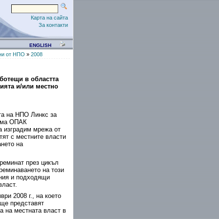
Карта на сайта
За контакти
ENGLISH
ни от НПО
»
2008
ботещи в областта
ията и/или местно
та на НПО Линкс за
рама ОПАК
а изградим мрежа от
тят с местните власти
ането на
реминат през цикъл
реминаването на този
ания и подходящи
власт
.
ри 2008 г., на което
 ще представят
а на местната власт в