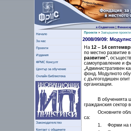
е-Седмичник
|
Финанси
Проекти
»
Завършени проекти
Начало
2008/09/09: Модулн
За нас
На
12
– 14 септемв
Проекти
по местно развитие в
Издания
развитие”
, осъщест
ФРМС Консулт
самоуправление и фи
„Административен ка
Център за обучение
фонд. Модулното обу
Онлайн Библиотека
с дългогодишен опит 
организации.
В обученията щ
гражданския сектор 
Основните обла
са:
Законодателство
1.
Форми на 
Контакт с общините