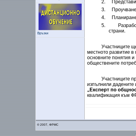
2.
Представи
3.
Проучване
4.
Планиране
5.
Разрабо
страни.
Връзки
Участниците ще
местното развитие в 
основните понятия и 
обществените потреб
Участниците пр
изпълнили дадените 
„Експерт по общнос
квалификация към Ф
© 2007, ФРМС