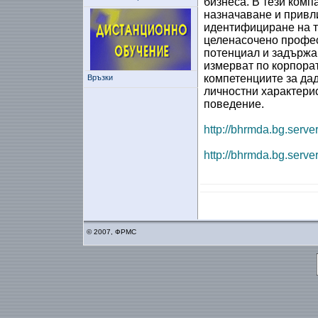
бизнеса. В тези комп
назначаване и привли
идентифициране на т
целенасочено профес
потенциал и задържа
измерват по корпорат
компетенциите за дад
Връзки
личностни характерис
поведение.
http://bhrmda.bg.serv
http://bhrmda.bg.serve
© 2007, ФРМС