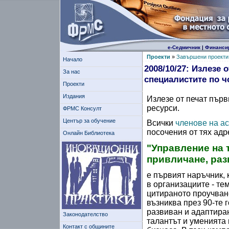
е-Седмичник
|
Финанси
Проекти
»
Завършени проекти
Начало
2008/10/27: Излезе 
За нас
специалистите по ч
Проекти
Издания
Излезе от печат пър
ресурси.
ФРМС Консулт
Център за обучение
Всички
членове на а
посочения от тях адр
Онлайн Библиотека
"Управление на 
привличане, раз
е първият наръчник, 
в организациите - те
цитираното проучван
възниква през 90-те 
развиван и адаптиран
Законодателство
талантът и уменията 
Контакт с общините