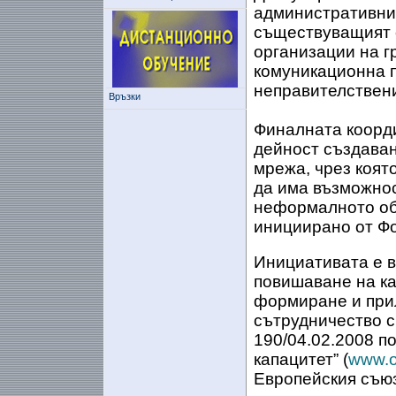
административни
съществуващият 
организации на г
комуникационна п
неправителствени
Връзки
Финалната коорд
дейност създава
мрежа, чрез коят
да има възможнос
неформалното об
инициирано от Фо
Инициативата е в
повишаване на ка
формиране и прил
сътрудничество с
190/04.02.2008 п
капацитет” (
www.o
Европейския съюз