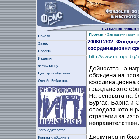
е-Седмичник
|
Финанси
Проекти
»
Завършени проекти
Начало
2008/12/02: Фондац
За нас
координационни сре
Проекти
http://www.europe.bg
Издания
ФРМС Консулт
Дейността на из
Център за обучение
обсъдена на пров
Онлайн Библиотека
координационна 
гражданското общ
На основата на б
Бургас, Варна и 
определянето и р
стратегии за изп
неправителствени
Законодателство
Дискутирани бяха
Контакт с общините