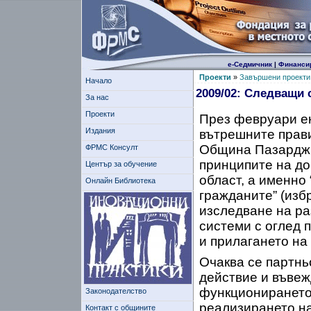
е-Седмичник
|
Финанси
Проекти
»
Завършени проекти
Начало
2009/02: Следващи 
За нас
Проекти
През февруари е
Издания
вътрешните прави
Община Пазарджик
ФРМС Консулт
принципите на до
Център за обучение
област, а именно
Онлайн Библиотека
гражданите” (изб
изследване на р
системи с оглед 
и прилагането на
Очаква се партнь
действие и въвеж
функционирането 
Законодателство
реализирането на
Контакт с общините