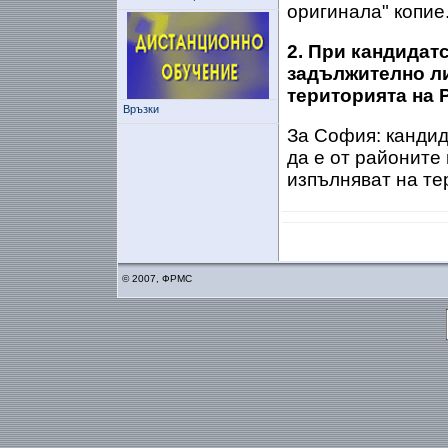
оригинала" копие
2. При кандидат
задължително ли
територията на 
Връзки
За София: кандид
да е от районите 
изпълняват на те
© 2007, ФРМС