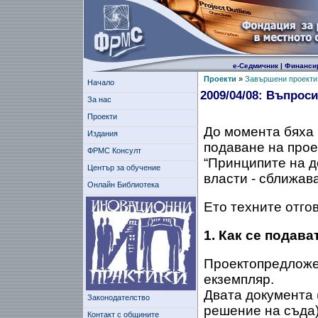
е-Седмичник
|
Финанси
Проекти
»
Завършени проекти
Начало
2009/04/08: Въпроси
За нас
Проекти
До момента бяха 
Издания
подаване на прое
ФРМС Консулт
“Принципите на д
Център за обучение
власти - сближав
Онлайн Библиотека
Ето техните отго
1. Как се подав
Проектопредложен
екземпляр.
Двата документа 
Законодателство
решение на съда)
Контакт с общините