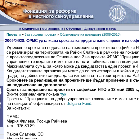
е-Седмичник
|
Финансиране
|
Обучение
|
Дискусионен форум
Проекти
»
Завършени проекти
»
Сближаване на позициите (2008-2010)
2009/04/28: ФРМС удължава срока за кандидатстване с проекти на со
Удължен е срокът за подаване на тримесечни проекти на софийски Н
се реализират на територията на Район Слатина в рамките на покана
с проектопредложения по Основна цел 2 на проекта ФРМС “Принципи
управление: гражданите и местните власти - сближаване на позициит
Максималната сума, за която може да кандидатства един проект, е 4
Кандидатстващите организации може да са регистрирани в който и да
града, но дейностите следва да се изпълняват на територията на Ра
Сроковете за реализация на проектите ще бъдат променени в съо
на подписване на договорите.
Срокът за подаване на проекти от софийски НПО е 12 май 2009 г., 
Вижте оригиналната покана
тук
.
Проектът “Принципите на добро управление: гражданите и местните 
на позициите” е финансиран от
Bulgaria Fund
.
За контакти:
ФРМС
Мария Филева, Росица Райчева
тел.: 976 89 89
Район Слатина, СО
Милен Миланов