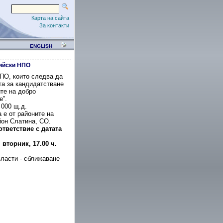
Карта на сайта
За контакти
ENGLISH
фийски НПО
ПО, които следва да
та за кандидатстване
те на добро
е”.
 000 щ.д.
 е от районите на
йон Слатина, СО.
тветствие с датата
вторник, 17.00 ч.
власти - сближаване