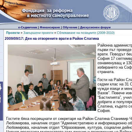
е-Седмичник
|
Финансиране
|
Обучение
|
Дискусионен форум
Проекти
»
Завършени проекти
»
Сближаване на позициите (2008-2010)
2009/09/17: Ден на отворените врати в Район Слатина
Районна администр
първи път проведе
врати. Поводът бе
София 17 септемвр
ознаменуващ и 130
избирането на Соф
страната.
Гости на Район Сла
седми клас на 31 
чужди езици и мен
Вазов”. Повече изв
“Бастилията”, учил
добрите и популяр
Слатина, където се
София.
Гостите бяха посрещнати от секретаря на Район Слатина Станимир Ч
Любомирова, началник отдел “Административно и информационно об
Любомирова, началник отдел “Образование, култура, социални дейнос
Чернев представи множеството задължения и правомощия на Район