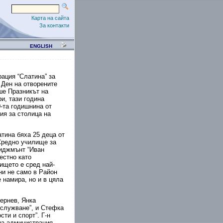
Карта на сайта
За контакти
ENGLISH
ация “Слатина” за
 Ден на отворените
ше Празникът на
и, тази година
-та годишнина от
ия за столица на
тина бяха 25 деца от
Средно училище за
иджмънт “Иван
естно като
ището е сред най-
ни не само в Район
 намира, но и в цяла
ернев, Янка
служване”, и Стефка
ти и спорт”. Г-н
на администрация