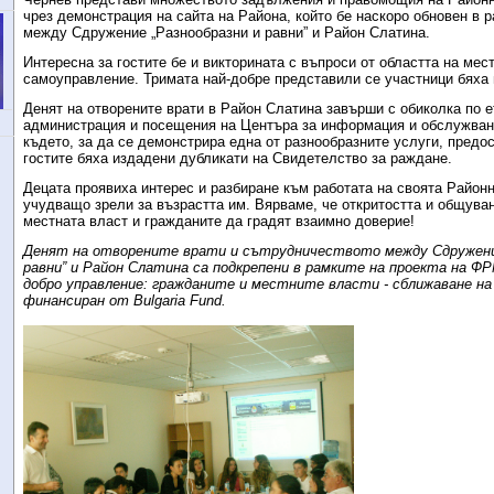
чрез демонстрация на сайта на Района, който бе наскоро обновен в 
между Сдружение „Разнообразни и равни” и Район Слатина.
Интересна за гостите бе и викторината с въпроси от областта на мес
самоуправление. Тримата най-добре представили се участници бяха
Денят на отворените врати в Район Слатина завърши с обиколка по е
администрация и посещения на Центъра за информация и обслужван
където, за да се демонстрира една от разнообразните услуги, предос
гостите бяха издадени дубликати на Свидетелство за раждане.
Децата проявиха интерес и разбиране към работата на своята Район
учудващо зрели за възрастта им. Вярваме, че откритостта и общуван
местната власт и гражданите да градят взаимно доверие!
Денят на отворените врати и сътрудничеството между Сдружение
равни” и Район Слатина са подкрепени в рамките на проекта на Ф
добро управление: гражданите и местните власти - сближаване на
финансиран от
Bulgaria Fund.