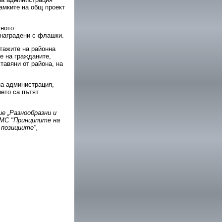
рамките на общ проект
тното
 наградени с флашки.
тажите на районна
е на гражданите,
тавяни от района, на
на администрация,
ето са пътят
 „Разнообразни и
РМС "Принципите на
 позициите",