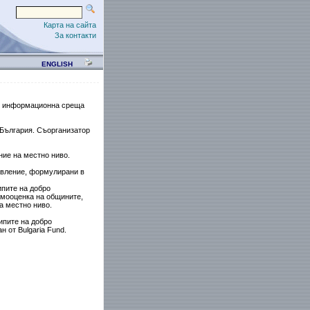
Карта на сайта
За контакти
ENGLISH
де информационна среща
 България. Съорганизатор
ние на местно ниво.
авление, формулирани в
ипите на добро
амооценка на общините,
а местно ниво.
ипите на добро
н от Bulgaria Fund.