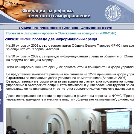
е-Седмичник
|
Финансиране
|
Обучение
|
Дискусионен форум
Проекти
»
Завършени проекти
»
Сближаване на позициите (2008-2010)
2009/10: ФРМС проведе две информационни срещи
На 29 октомври 2009 г. със съорганизатор Община Велико Търново ФРМС прове
за общините от Северна България.
На 30 октомври 2009 г. се проведе информационната среща за общините от Южна
на форума бе Община Марица.
Тема на информационните срещи бе прилагането на принципите на добро управле
Бе представена законовата рамка на прилагането на 12-те принципа на добро упр
Стратегията за иновации и добро управление на местно ниво (Валенсия 2007).
Бе представена и методологията за измерване на степента на прилагане на принц
управление в българските общини като типизиран и универсален онструмент за с
основаващ се на принципа на участието на социално-икономическите партньори н
Двете информационни срещи се проведоха в рамките на поректа на ФРМС "Принц
управление: гражданите и местните власти - сближаване на позициите”, финансира