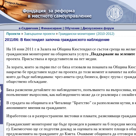
е-Седмичник
|
Финансиране
|
Обучение
|
Дискусионен форум
Проекти
»
Завършени проекти
»
Граждански мониторинг (2010-2012)
2011/06: В Кюстендил започна гражданското наблюдение
На 16 юни 2011 г. в Залата на Община Кюстендил се състоя среща на желае
гражданския мониторинг на общинската услуга „
Поддържане на зелените
проекта. Присъстваха и представители на пет медии.
За хората, които за първи път се бяха отзовали на поканата на Община К
накратко бе представен ходът на проекта до този момент и начинът на избо
която да бъде наблюдавана: чрез анкета сред бизнеса, фокус група с гражд
обществено обсъждане.
Бяха разяснени детайлите по наблюдението, попълването на въпросника, къ
попълненият въпросник, как наблюдението може да се реализира с онлайн-
В сградата на общината и в Читалище “Братство” са разположени кутии, в 
анонимните мнения на гражданите.
Изработени са и разпространени листовки и плакати, разясняващи граждан
Гражданският мониторинг ще бъде проведен в рамките на 6 поредни месец
г.). Ежемесечно ще се подготвя доклад за оценката на зелените площи в общ
предложенията на гражданите до Кмета. Очакваме общината да отговори н