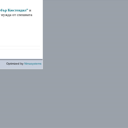
добър Кюстендил”
и
т нужда от спешната
Optimized by
Nimasystems