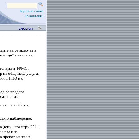
Карта на сайта
За контакти
ENGLISH
щите да се включат в
 площи
” с екипа на
юстендил и ФРМС,
р на общинска услуга,
ани и НПО и с
де се предава
въпросник.
които се събират
ското наблюдение.
а (юни - ноември 2011
ината и за
а препоръките на