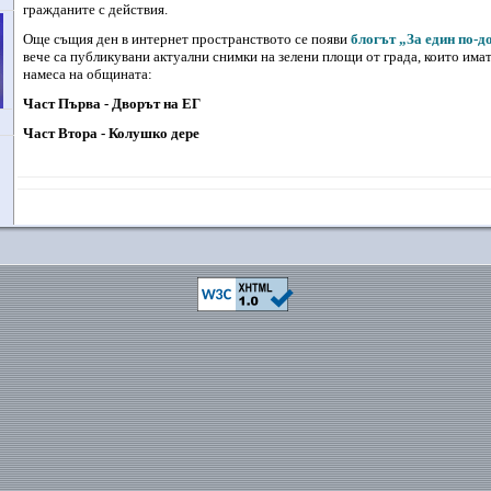
гражданите с действия.
Още същия ден в интернет пространството се появи
блогът „За един по-
вече са публикувани актуални снимки на зелени площи от града, които има
намеса на общината:
Част Първа - Дворът на ЕГ
Част Втора - Колушко дере