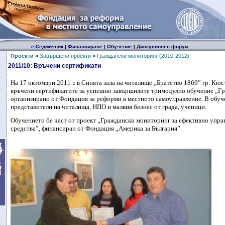
е-Седмичник
|
Финансиране
|
Обучение
|
Дискусионен форум
Проекти
»
Завършени проекти
»
Граждански мониторинг (2010-2012)
2011/10: Връчени сертификати
На 17 октомври 2011 г. в Синята зала на читалище „Братство 1869” гр.
Кюст
връчени сертификатите за успешно завършилите тримодулно обучение „Г
организирано от Фондация за реформи в местното самоуправление. В обуч
представители на читалища, НПО и малкия бизнес от града, ученици.
Обучението бе част от проект „Граждански мониторинг за ефективно упра
средства”, финансиран от Фондация „Америка за България”.