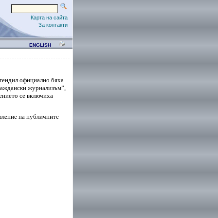
Карта на сайта
За контакти
ENGLISH
ендил официално бяха
раждански журнализъм”,
ението се включиха
вление на
публичните