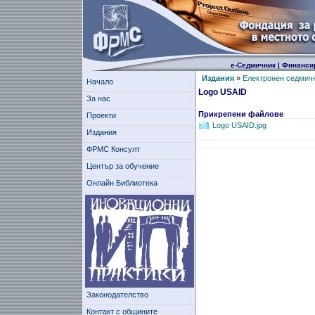
е-Седмичник
|
Финанси
Издания
»
Електронен седмич
Начало
Logo USAID
За нас
Прикрепени файлове
Проекти
Logo USAID.jpg
Издания
ФРМС Консулт
Център за обучение
Онлайн Библиотека
Законодателство
Контакт с общините