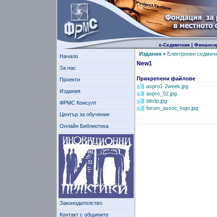
е-Седмичник
|
Финанси
Издания
»
Електронен седмич
Начало
New1
За нас
Прикрепени файлове
Проекти
aspro1-2week.jpg
Издания
aspro_02.jpg
bledp.jpg
ФРМС Консулт
forum_assoc_logo.jpg
Център за обучение
Онлайн Библиотека
Законодателство
Контакт с общините