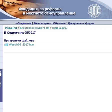
е-Седмичник
|
Финансиране
|
Обучение
|
Дискусионен форум
Издания
»
Електронен седмичник
»
Година 2017
Е-Седмичник 05/2017
Прикрепени файлове
Weekly05_2017.htm