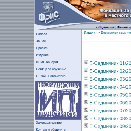
е-Седмичник
|
Финанси
Издания
»
Електронен седмич
Начало
За нас
Проекти
Издания
ФРМС Консулт
Е-Седмичник 01/2
Център за обучение
Е-Седмичник 02/2
Онлайн Библиотека
Е-Седмичник 03/2
Е-Седмичник 04/2
Е-Седмичник 05/2
Е-Седмичник 06/2
Е-Седмичник 07/2
Е-Седмичник 08/2
Законодателство
Е-Седмичник 09/2
Контакт с общините