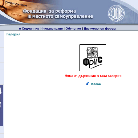
е-Седмичник
|
Финансиране
|
Обучение
|
Дискусионен форум
Галерия
Няма съдържание в тази галерия
назад