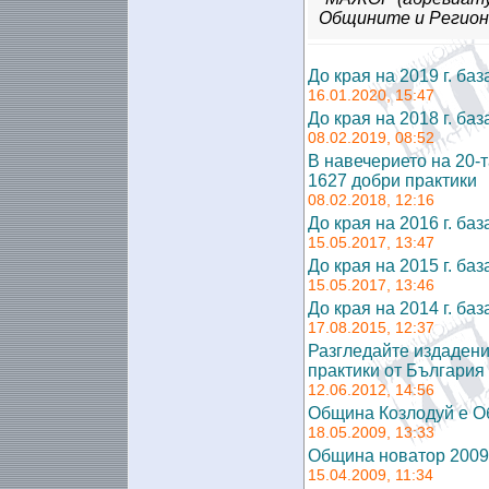
Общините и Регион
До края на 2019 г. б
16.01.2020, 15:47
До края на 2018 г. б
08.02.2019, 08:52
В навечерието на 20-
1627 добри практики
08.02.2018, 12:16
До края на 2016 г. б
15.05.2017, 13:47
До края на 2015 г. б
15.05.2017, 13:46
До края на 2014 г. б
17.08.2015, 12:37
Разгледайте издадени
практики от България и
12.06.2012, 14:56
Община Козлодуй е О
18.05.2009, 13:33
Община новатор 2009
15.04.2009, 11:34