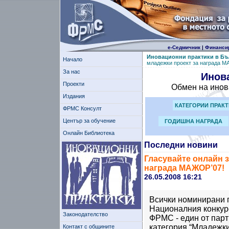
е-Седмичник
|
Финанси
Иновационни практики в Бъ
Начало
младежки проект за награда М
За нас
Инов
Проекти
Обмен на инов
Издания
КАТЕГОРИИ ПРАК
ФРМС Консулт
Център за обучение
ГОДИШНА НАГРАДА
Онлайн Библиотека
Последни новини
Гласувайте онлайн з
награда МАЖОР’07!
26.05.2008 16:21
Всички номинирани п
Националния конкурс
Законодателство
ФРМС - един от парт
категория “Младежки
Контакт с общините