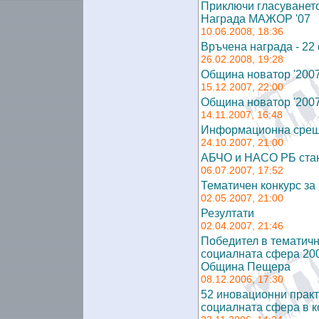
Приключи гласуването
Награда МАЖОР '07
10.06.2008, 18:36
Връчена награда - 22 
26.02.2008, 19:28
Община новатор '200
15.12.2007, 22:00
Община новатор '200
14.11.2007, 16:48
Информационна сре
24.10.2007, 21:00
АБЧО и НАСО РБ стан
06.07.2007, 17:52
Тематичен конкурс за
02.05.2007, 21:00
Резултати
02.04.2007, 21:46
Победител в тематичн
социалната сфера 200
Община Пещера
08.12.2006, 17:30
52 иновационни практ
социалната сфера в ко