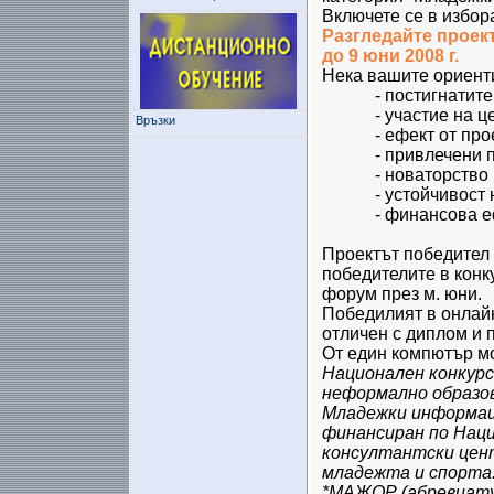
Включете се в избор
Разгледайте проект
до 9 юни 2008 г.
Нека вашите ориент
- постигнатите
- участие на ц
Връзки
- ефект от про
- привлечени 
- новаторство
- устойчивост 
- финансова е
Проектът победител 
победителите в конк
форум през м. юни.
Победилият в онлай
отличен с диплом и 
От един компютър мо
Национален конкурс
неформално образов
Младежки информац
финансиран по Нац
консултантски цент
младежта и спорта
*МАЖОР (абревиату