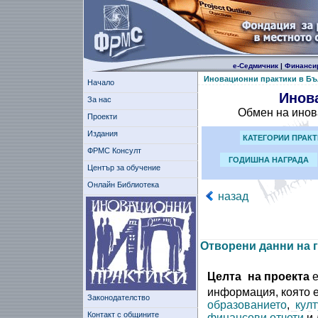
е-Седмичник
|
Финанси
Иновационни практики в Бъ
Начало
Инов
За нас
Обмен на инов
Проекти
Издания
КАТЕГОРИИ ПРАК
ФРМС Консулт
ГОДИШНА НАГРАДА
Център за обучение
Онлайн Библиотека
назад
Отворени данни на 
Целта
на проекта
е
информация, която е
Законодателство
образованието
,
култ
Контакт с общините
финансови отчети
и 