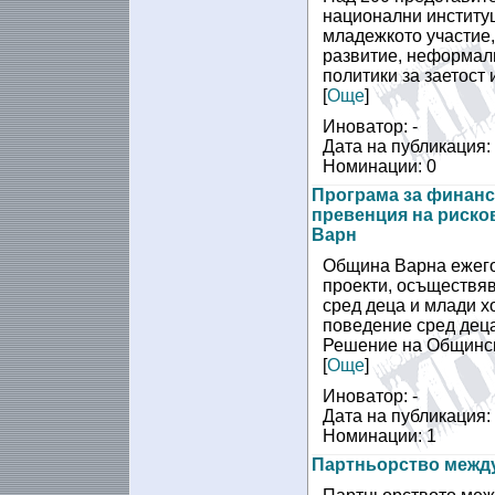
национални институц
младежкото участие
развитие, неформал
политики за заетост и
[
Още
]
Иноватор: -
Дата на публикация: 
Номинации: 0
Програма за финанси
превенция на риско
Варн
Община Варна ежего
проекти, осъществяв
сред деца и млади х
поведение сред деца
Решение на Общинск
[
Още
]
Иноватор: -
Дата на публикация: 
Номинации: 1
Партньорство между