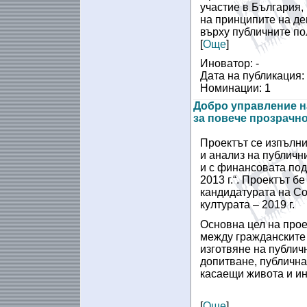
участие в България,
на принципите на д
върху публичните по
[
Още
]
Иноватор: -
Дата на публикация:
Номинации: 1
Добро управление н
за повече прозрачно
Проектът се изпълни
и анализ на публичн
и с финансовата по
2013 г.“. Проектът б
кандидатурата на Со
културата – 2019 г.
Основна цел на прое
между гражданските 
изготвяне на публич
допитване, публична
касаещи живота и ин
[
Още
]