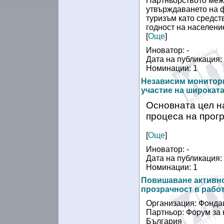
Партньорството меж
утвърждаването на ф
туризъм като средст
годност на населени
[
Още
]
Иноватор: -
Дата на публикация: 
Номинации: 1
Независим монитори
участие на широкат
Основната цел н
процеса на прог
[
Още
]
Иноватор: -
Дата на публикация: 
Номинации: 1
Повишаване активнос
прозрачност в рабо
Oрганизация: Фонда
Партньор: Форум за 
България