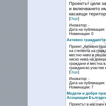
Проектът цели з
и включването и
касаещи територ
[
Още
]
Иноватор: -
Дата на публикация: 
Номинации: 0
Активно гражданств
Проект „Активно гра
на степента на граж
местно ниво и решав
ниско ниво на довер
граждани и местна в
гражданско участие
[
Още
]
Иноватор: -
Дата на публикация:
Номинации: 7
Модели и добри пра
Асоциация Българск
Проектът е насочен 