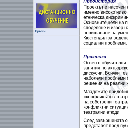
Предистория
Проектът е насочен 
именно високо ниво 
етническа дискримин
Основните цели на п
споделяне и избор н
Връзки
повишаване на умен
Кюстендил за водене
социални проблеми.
Практика
Освен в обучителни 
занятия по актьорск
дискусии. Всички те
наболели проблеми о
решения на реални ж
Младежите придобива
«конфликта» в театр
на собствени театра
конфликтни ситуации
театрални етюди.
След завършената се
представят пред пуб