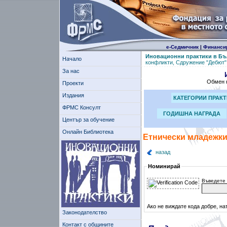
е-Седмичник
|
Финанси
Иновационни практики в Бъ
Начало
конфликти, Сдружение "Дебют"
За нас
Обмен н
Проекти
Издания
КАТЕГОРИИ ПРАК
ФРМС Консулт
ГОДИШНА НАГРАДА
Център за обучение
Онлайн Библиотека
Етнически младежки
назад
Номинирай
Въведете 
Ако не виждате кода добре, на
Законодателство
Контакт с общините