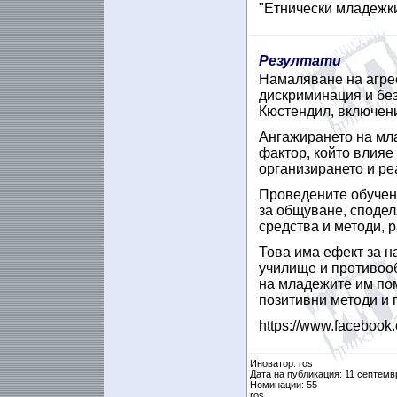
"Етнически младежк
Резултати
Намаляване на агрес
дискриминация и без
Кюстендил, включени
Ангажирането на мл
фактор, който влияе
организирането и ре
Проведените обучен
за общуване, сподел
средства и методи, р
Това има ефект за н
училище и противоо
на младежите им пом
позитивни методи и 
https://www.facebook
Иноватор: ros
Дата на публикация: 11 септемв
Номинации: 55
ros