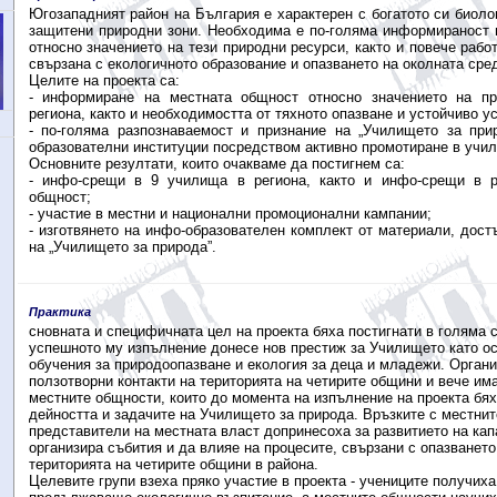
Югозападният район на България е характерен с богатото си биоло
защитени природни зони. Необходима е по-голяма информираност 
относно значението на тези природни ресурси, както и повече рабо
свързана с екологичното образование и опазването на околната сре
Целите на проекта са:
- информиране на местната общност относно значението на пр
региона, както и необходимостта от тяхното опазване и устойчиво у
- по-голяма разпознаваемост и признание на „Училището за при
образователни институции посредством активно промотиране в учил
Основните резултати, които очакваме да постигнем са:
- инфо-срещи в 9 училища в региона, както и инфо-срещи в р
общност;
- участие в местни и национални промоционални кампании;
- изготвянето на инфо-образователен комплект от материали, дост
на „Училището за природа”.
Практика
сновната и специфичната цел на проекта бяха постигнати в голяма с
успешното му изпълнение донесе нов престиж за Училището като ос
обучения за природоопазване и екология за деца и младежи. Орган
ползотворни контакти на територията на четирите общини и вече има
местните общности, които до момента на изпълнение на проекта бях
дейността и задачите на Училището за природа. Връзките с местнит
представители на местната власт допринесоха за развитието на кап
организира събития и да влияе на процесите, свързани с опазването
територията на четирите общини в района.
Целевите групи взеха пряко участие в проекта - учениците получиха