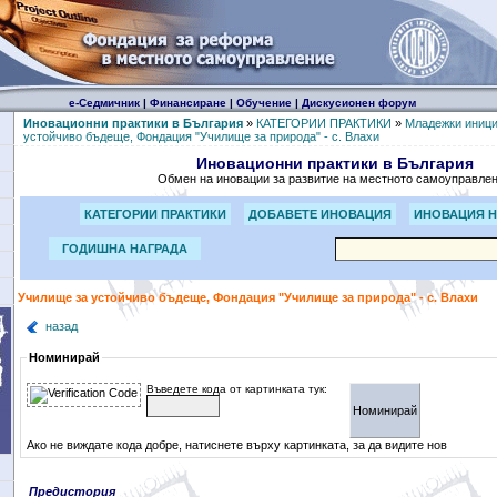
е-Седмичник
|
Финансиране
|
Обучение
|
Дискусионен форум
Иновационни практики в България
»
КАТЕГОРИИ ПРАКТИКИ
»
Младежки иници
устойчиво бъдеще, Фондация "Училище за природа" - с. Влахи
Иновационни практики в България
Обмен на иновации за развитие на местното самоуправле
КАТЕГОРИИ ПРАКТИКИ
ДОБАВЕТЕ ИНОВАЦИЯ
ИНОВАЦИЯ Н
ГОДИШНА НАГРАДА
Училище за устойчиво бъдеще, Фондация "Училище за природа" - с. Влахи
назад
Номинирай
Въведете кода от картинката тук:
Ако не виждате кода добре, натиснете върху картинката, за да видите нов
Предистория