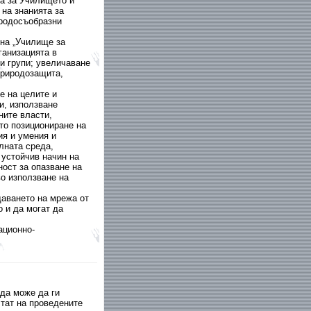
а за Училището и
 на знанията за
иродосъобразни
на „Училище за
ганизацията в
си групи; увеличаване
природозащита,
е на целите и
и, използване
ните власти,
то позициониране на
ия и умения и
лната среда,
 устойчив начин на
ност за опазване на
во използване на
даването на мрежа от
 и да могат да
ационно-
 да може да ги
тат на проведените