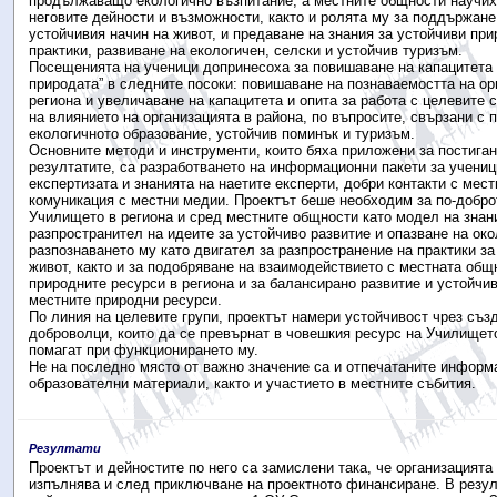
продължаващо екологично възпитание, а местните общности научих
неговите дейности и възможности, както и ролята му за поддържане
устойчивия начин на живот, и предаване на знания за устойчиви пр
практики, развиване на екологичен, селски и устойчив туризъм.
Посещенията на ученици допринесоха за повишаване на капацитета 
природата” в следните посоки: повишаване на познаваемостта на ор
региона и увеличаване на капацитета и опита за работа с целевите 
на влиянието на организацията в района, по въпросите, свързани с 
екологичното образование, устойчив поминък и туризъм.
Основните методи и инструменти, които бяха приложени за постиган
резултатите, са разработването на информационни пакети за учениц
експертизата и знанията на наетите експерти, добри контакти с мест
комуникация с местни медии. Проектът беше необходим за по-добро
Училището в региона и сред местните общности като модел на знан
разпространител на идеите за устойчиво развитие и опазване на око
разпознаването му като двигател за разпространение на практики за
живот, както и за подобряване на взаимодействието с местната общ
природните ресурси в региона и за балансирано развитие и устойчи
местните природни ресурси.
По линия на целевите групи, проектът намери устойчивост чрез съз
доброволци, които да се превърнат в човешкия ресурс на Училището
помагат при функционирането му.
Не на последно място от важно значение са и отпечатаните информ
образователни материали, както и участието в местните събития.
Резултати
Проектът и дейностите по него са замислени така, че организацията
изпълнява и след приключване на проектното финансиране. В резул