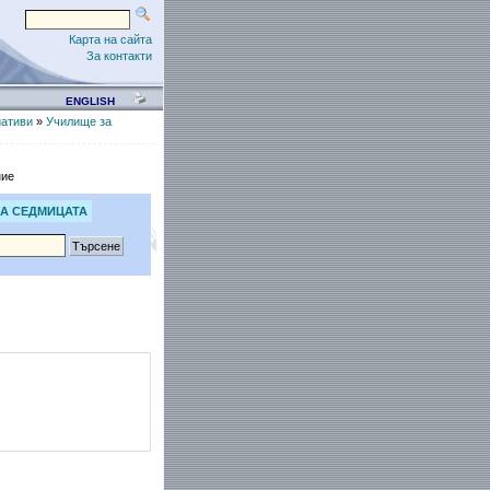
Карта на сайта
За контакти
ENGLISH
ативи
»
Училище за
ние
А СЕДМИЦАТА