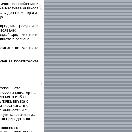
гично разнообразие и
на местната общност
та с деца и младежи,
да.
иродните ресурси в
свояване;
рода” сред местните
ищата в региона.
амките на местната
ъпен за посетителите
тепен, като
новен инициатор на
изацията събра
 пряка връзка с
а незапознати с
е общности и с
ацитета на екипа да
 на природата на
 основа за