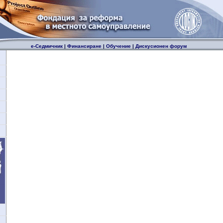
е-Седмичник
|
Финансиране
|
Обучение
|
Дискусионен форум