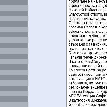
прилагане на най-съ
ефективността на дей
Николай Найденов, з
благоустройството, 
Най-голямата частна
Овергаз получи отлич
развива цялостна ко
ефективността на уп
подпомага дейностит
управленски решения
свързани с газификац
главен изпълнителен
България, връчи пре
изпълнителен директ
В категория „Сигурно
прилагане на най-съ
на способности за ра
съвместимост, които 
организации и НАТО.
отбраната, получи пр
регионален вицепрези
член на Борда на дир
AFCEA-секция Софи
В категория „Междун
Global за изграждан