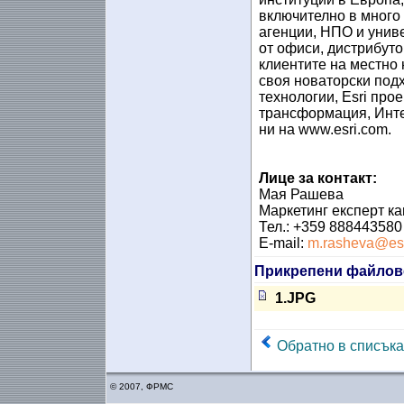
включително в много 
агенции, НПО и униве
от офиси, дистрибуто
клиентите на местно 
своя новаторски под
технологии, Esri про
трансформация, Интер
ни на www.esri.com.
Лице за контакт:
Мая Рашева
Маркетинг експерт к
Тел.: +359 888443580
Е-mail:
m.rasheva@esr
Прикрепени файлов
1.JPG
Обратно в списъка
© 2007, ФРМС