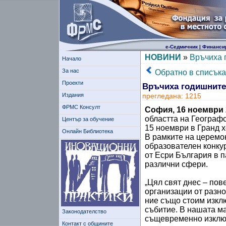
е-Седмичник
|
Финанси
НОВИНИ
»
Връчиха 
Начало
За нас
Обратно в списъка
Проекти
Връчиха годишните
Издания
прегледана: 1215
ФРМС Консулт
София, 16 ноември 2
областта на Географ
Център за обучение
15 ноември в Гранд 
Онлайн Библиотека
В рамките на церемо
образователен конкур
от Есри България в п
различни сфери.
„Цял свят днес – пов
организации от разно
ние също стоим изкл
събитие. В нашата м
Законодателство
същевременно изключ
Контакт с общините