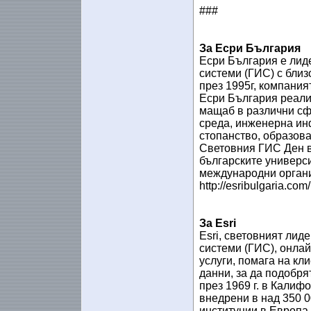
###
За Есри България
Есри България е лид
системи (ГИС) с близ
през 1995г, компания
Есри България реали
мащаб в различни сф
среда, инженерна инф
стопанство, образов
Световния ГИС Ден в
българските универси
международни органи
http://esribulgaria.com/
За Esri
Esri, световният ли
системи (ГИС), онлай
услуги, помага на кл
данни, за да подобря
през 1969 г. в Калиф
внедрени в над 350 0
институции в Европа,