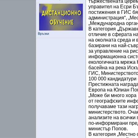
тържествената церем
управител на Есри Бъ
постижения в ГИС бя
администрация“, „Мес
„Международна орган
В категория „Държав
Връзки
отличие в сферата н
на околната среда и 
базирани на най-съ
за управление на ри
информационна систе
екологичната мрежа 
басейна на река Искъ
ГИС, Министерството
100 000 кандидатури о
Престижната награда
Европа на Юлиан Поп
„Може би много хора 
от географските инф
получаваме тази нагр
министерството. Очак
анализите на всички 
по-информирани пред
министър Попов.
В категория „Местно