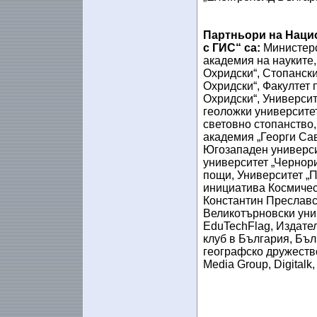
Партньори на Наци
с ГИС“ са:
Министерс
академия на науките,
Охридски“, Стопанск
Охридски“, Факултет 
Охридски“, Университ
геоложки университет
световно стопанство
академия „Георги Сав
Югозападен универси
университет „Чернор
пощи, Университет „П
инициатива Космичес
Константин Преславск
Великотърновски унив
EduTechFlag, Издателс
клуб в България, Бъ
географско дружество
Media Group, Digitalk