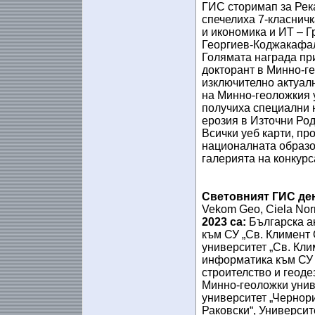
ГИС сторимап за Рек
спечелиха 7-класнич
и икономика и ИТ – Г
Георгиев-Коджакафали
Голямата награда пр
докторант в Минно-ге
изключително актуалн
на Минно-геоложкия 
получиха специални н
ерозия в Източни Род
Всички уеб карти, пр
националната образо
галерията на конкурс
Световният ГИС ден
Vekom Geo, Ciela Nor
2023 са:
Българска ак
към СУ „Св. Климент
университет „Св. Кли
информатика към СУ „
строителство и геоде
Минно-геоложки унив
университет „Чернор
Раковски“, Университ