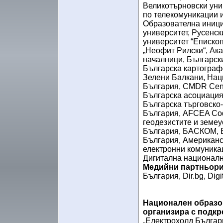
Великотърновски унив
по телекомуникации 
Образователна иници
университет, Русенск
университет “Еписко
„Неофит Рилски“, Ак
началници, Български
Българска картограф
Зелени Балкани, Нац
България, CMDR Centr
Българска асоциация
Българска търговско
България, AFCEA Соф
геодезистите и земеу
България, БАСКОМ, Б
България, Американс
електронни комуника
Дигитална националн
Медийни партньори 
България, Dir.bg, Dig
Национален образов
организира с подкр
„Електрохолд Българ