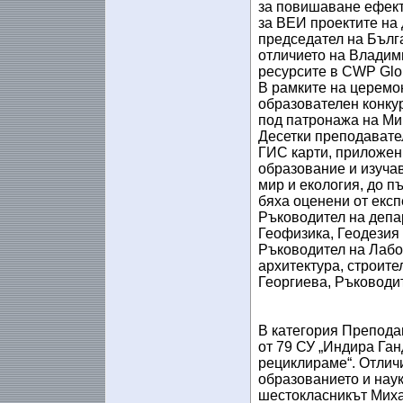
за повишаване ефект
за ВЕИ проектите на
председател на Бълг
отличието на Владим
ресурсите в CWP Glo
В рамките на церемо
образователен конкур
под патронажа на Ми
Десетки преподавател
ГИС карти, приложен
образование и изуча
мир и екология, до п
бяха оценени от експ
Ръководител на депа
Геофизика, Геодезия
Ръководител на Лабо
архитектура, строите
Георгиева, Ръководи
В категория Препода
от 79 СУ „Индира Ган
рециклираме“. Отличи
образованието и наук
шестокласникът Миха