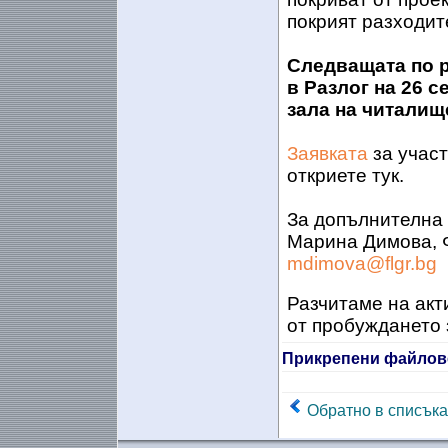
покрият разходите
Следващата по 
в Разлог на 26 
зала на читалище
Заявката
за участ
откриете тук.
За допълнителна
Марина Димова, Ф
mdimova@flgr.bg
Разчитаме на акт
от пробуждането 
Прикрепени файлов
Обратно в списъка