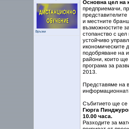
Основна цел на 
предприемачи, пр
представителите 
и местните бранш
възможностите за
Връзки
стопанство с цел
устойчиво управл
икономическите д
подобряване на и
райони, които ще
програма за разв
2013.
Представяме на 
информационнат
Събитието ще се
Гюрга Пинджурова
10.00 часа.
Разходите за мат
покриват от проек