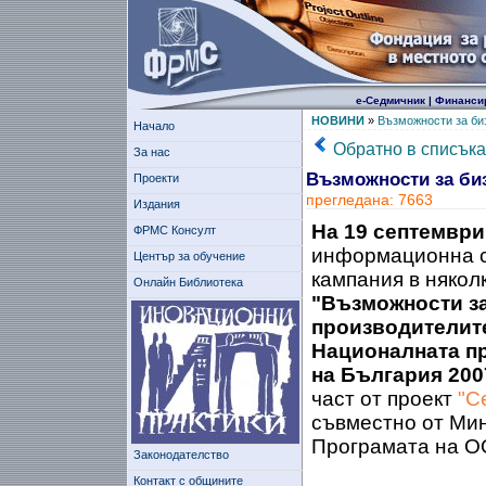
е-Седмичник
|
Финанси
НОВИНИ
»
Възможности за би
Начало
Обратно в списъка
За нас
Възможности за би
Проекти
прегледана: 7663
Издания
На 19 септември 
ФРМС Консулт
информационна с
Център за обучение
кампания в някол
Онлайн Библиотека
"Възможности за
производителите
Националната пр
на България 2007 
част от проект
"С
съвместно от Мин
Програмата на О
Законодателство
Контакт с общините