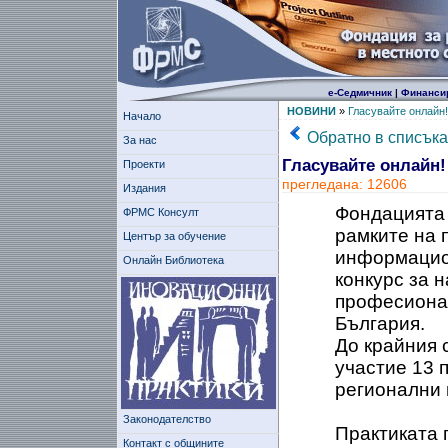
е-Седмичник
|
Финанси
НОВИНИ
»
Гласувайте онлайн!
Начало
Обратно в списъка
За нас
Гласувайте онлайн!
Проекти
прегледана: 12606
Издания
Фондацията 
ФРМС Консулт
рамките на 
Център за обучение
информацион
Онлайн Библиотека
конкурс за 
професионал
България.
До крайния с
участие 13 п
регионални 
Законодателство
Практиката 
Контакт с общините