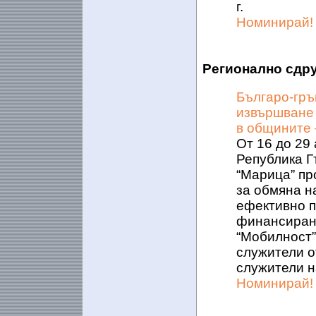
г.
Номинирай!
Регионално сдр
Българо-гръ
извършване
в общините 
От 16 до 29 
Република Г
“Марица” пр
за обмяна н
ефективно 
финансиран 
“Мобилност”
служители о
служители н
Номинирай!