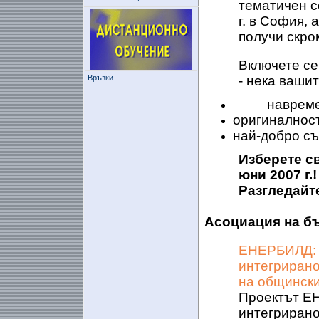
тематичен с
г. в София,
получи скр
Включете се
Връзки
- нека ваши
навреме
оригиналност
най-добро съ
Изберете св
юни 2007 г.!
Разгледайте
Асоциация на б
ЕНЕРБИЛД: 
интегрирано
на общински
Проектът ЕН
интегрирано