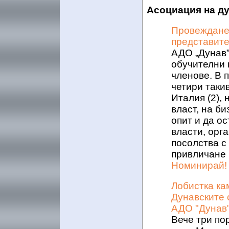
Асоциация на д
Провеждане 
представите
АДО „Дунав”
обучителни 
членове. В 
четири таки
Италия (2),
власт, на б
опит и да о
власти, орг
посолства с
привличане 
Номинирай!
Лобистка ка
Дунавските 
АДО "Дунав
Вече три по