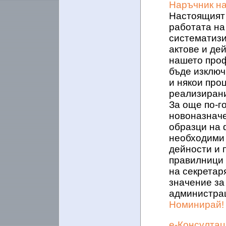
Наръчник на
Настоящият 
работата на
систематизи
актове и де
нашето про
бъде изключ
и някои про
реализирани
За още по-г
новоназначе
образци на 
необходими 
дейности и 
правилници 
на секретар
значение за
администра
Номинирай!
е-Консултац