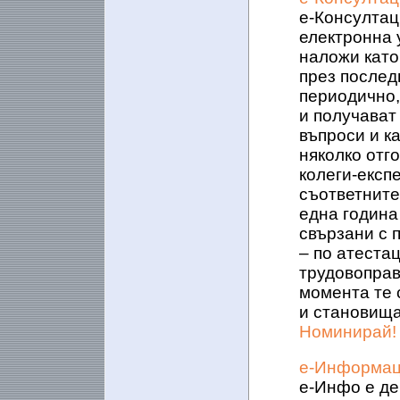
е-Консултац
електронна 
наложи като
през послед
периодично,
и получават
въпроси и ка
няколко отго
колеги-експе
съответните
една година
свързани с 
– по атеста
трудовоправ
момента те 
и становища
Номинирай!
е-Информац
е-Инфо е де