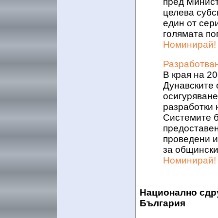
пред Минист
целева субс
един от сер
голямата по
Номинирай!
Разработван
В края на 20
Дунавските 
осигуряване
разработки 
Системите б
предоставен
проведени 
за общински
Номинирай!
Национално сдру
България