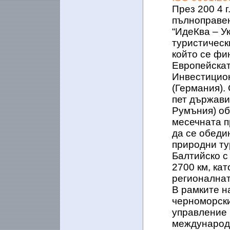
През 200 4 
пълноправен
“ИдеКва – У
туристическ
който се фи
Европейскат
Инвестицион
(Германия).
пет държави
Румъния) об
месечната п
да се обеди
природни ту
Балтийско с
2700 км, ка
регионалнат
В рамките н
черноморски
управление 
международн