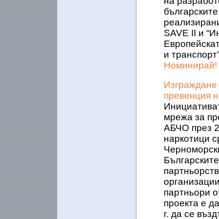
на разработ
българските
реализирани
SAVE ІІ и “И
Европейскат
и транспорт”
Номинирай!
Изграждане
превенция н
Инициативат
мрежа за пр
АБЧО през 2
наркотици с
Черноморски
Българските
партньорств
организации
партньори о
проекта е д
г. да се въз