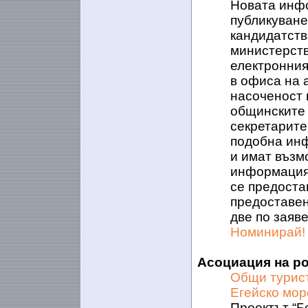
Новата инф
публикуване
кандидатств
министерства
електронния
в офиса на 
насоченост 
общинските д
секретарите
подобна инф
и имат възм
информация 
се предоста
предоставен
две по заяв
Номинирай!
Асоциация на р
Общи турист
Егейско мор
Проектът “Б