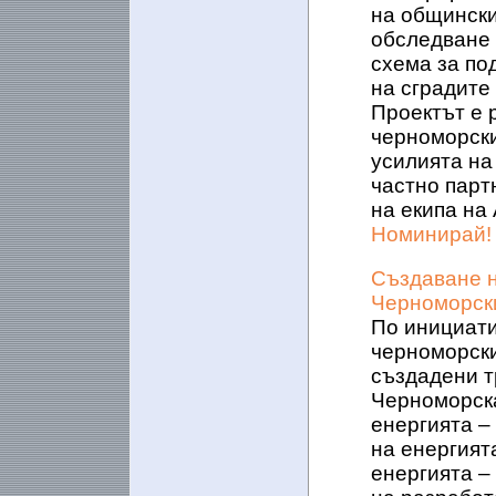
на общински
обследване 
схема за по
на сградите
Проектът е 
черноморски
усилията на
частно парт
на екипа на
Номинирай!
Създаване н
Черноморски
По инициати
черноморски
създадени т
Черноморска
енергията –
на енергият
енергията –