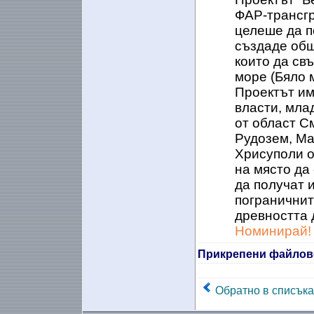
ФАР-трансгр
целеше да п
създаде общ
които да св
море (Бяло 
Проектът им
власти, мла
от област С
Рудозем, Ма
Хрисуполи о
на място да
да получат 
пограничнит
древността 
Номинирай!
Прикрепени файлов
Обратно в списъка