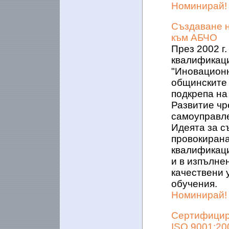
Номинирай!
Създаване н
към АБЧО
През 2002 г
квалификаци
"Иновационн
общинските 
подкрепа на
Развитие чр
самоуправл
Идеята за с
провокирана
квалификаци
и в изпълне
качествени 
обучения.
Номинирай!
Сертифицир
ISO 9001:20